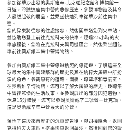
參加從華沙出發的奧斯維辛-比克瑙紀念館和博物館一
奧斯維辛。
日遊，聆聽這座集中營的悲慘歷史，參觀博物館及其令
人肅然起敬的展品，並乘坐快速列車從華沙前往集中
營。
您的房東將從您的住處接您，然後開車送您到火車站，
並協助您登上前往克拉科夫的快車。經過2.5小時的火
車旅程後，您將在克拉科夫與司機匯合，然後乘坐麵包
車前往奧斯維辛集中營博物館。
參加由奧斯維辛集中營導遊執照的導覽遊，了解這座全
球最大的集中營建築群的歷史及其在納粹大屠殺中所扮
演的角色。參觀原有的道路、圍欄、瞭望塔和毒氣室。
在奧斯維辛博物館，您可以了解大屠殺的歷史，聆聽集
中營裡悲慘的生活故事，並參觀展出的部分囚犯遺物。
休息15分鐘後，您可以參觀奧斯威辛二號營－比克瑙，
這是奧斯威辛集中營最大的分營。
領悟了這段來自歷史的沉重警告後，與司機匯合，返回
克拉科夫火車站。搭乘快車返回華沙，然後回到您的飯