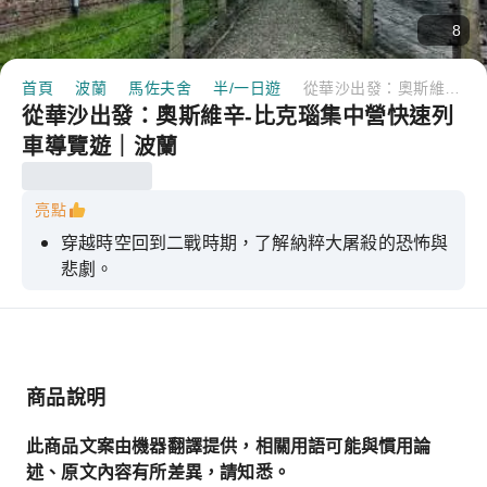
8
首頁
波蘭
馬佐夫舍
半/一日遊
從華沙出發：奧斯維辛-比克瑙集中營快速列車導覽遊｜波蘭
從華沙出發：奧斯維辛-比克瑙集中營快速列
車導覽遊｜波蘭
亮點
穿越時空回到二戰時期，了解納粹大屠殺的恐怖與
悲劇。
參觀奧斯威辛集中營的原貌：道路、圍欄、瞭望塔
和毒氣室。
在導遊的帶領下參觀奧斯維辛博物館一號館和奧斯
維辛博物館二號館（比克瑙）。
商品說明
搭乘高速列車，從華沙舒適地前往克拉夫科夫，僅
此商品文案由機器翻譯提供，相關用語可能與慣用論
需 2.5 小時。
述、原文內容有所差異，請知悉。
乘坐由英語司機駕駛的車輛，從克拉科夫輕鬆前往