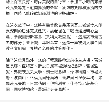
騎上保養良好、時尚美觀的自行車，參加三小時的弗羅
茨瓦夫導覽。避開擁擠的遊客、疲憊的雙腳和擁擠的交
通，同時也能聆聽知識淵博的導遊講解。
在這次旅行中，您將有機會欣賞弗羅茨瓦夫老城令人印
象深刻的巴洛克式建築，該老城在二戰後經過精心重
建；參觀圖姆斯基島（又稱大教堂島），這是該市最古
老的部分；並參觀百年紀念堂，這是一座被列入聯合國
教科文組織世界遺產名錄的建築傑作。
除了這些景點外，您的行程還將帶您前往主廣場、舊城
區長廊、亞特基、斯皮日屠宰場動物紀念碑、舊城監
獄、弗羅茨瓦夫大學、劍士紀念碑、骨博物館、市場大
廳、波蘭山、格倫瓦爾德廣場、茲維爾日涅茨基橋、弗
羅茨瓦夫城、日本花園、伊格利察、什奇特尼茨基公
園、國家博物館、舊城證券交易所。