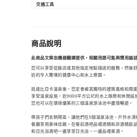
交通工具
商品說明
此商品文案由機器翻譯提供，相關用語可能與慣用論
您可以享受從飯店或其他指定地點接送的服務，然後
近的令人驚嘆的健康中心和水上樂園。
抵達比亞卡溫泉後，您定會被其獨特的建築風格和周
享受溫泉設施。近9000平方公尺的水上娛樂和休閒
您也可以在環境優美的三個溫泉游泳池中盡情暢遊。
帶孩子們去熱鬧區，讓他們在5個溫泉泳池、戶外水滑
餐廳享用美味佳餚。在餐前酒吧品嚐酒精和非酒精飲
和日光浴酒吧一邊享受日光浴，一邊品嚐美酒。