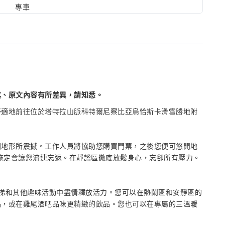
專車
述、原文內容有所差異，請知悉。
舒適地前往位於塔特拉山脈科特爾尼察比亞烏恰斯卡滑雪勝地附
圍地形所震撼。工作人員將協助您購買門票，之後您便可悠閒地
設施定會讓您流連忘返。在靜謐區徹底放鬆身心，忘卻所有壓力。
梯和其他趣味活動中盡情釋放活力。您可以在熱鬧區和安靜區的
品，或在雞尾酒吧品味更精緻的飲品。您也可以在專屬的三溫暖