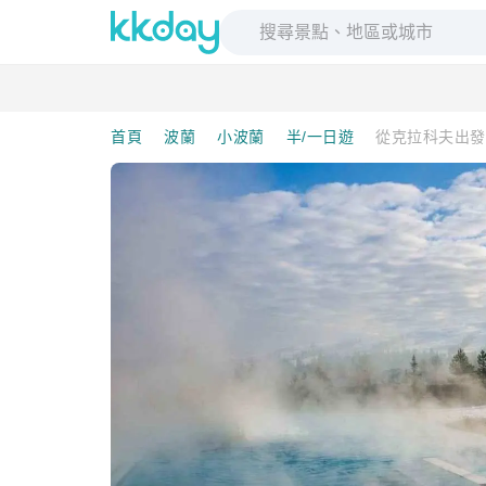
首頁
波蘭
小波蘭
半/一日遊
從克拉科夫出發