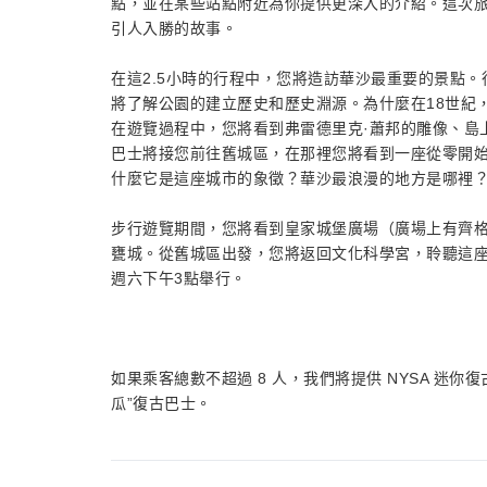
點，並在某些站點附近為你提供更深入的介紹。這次
引人入勝的故事。
在這2.5小時的行程中，您將造訪華沙最重要的景點
將了解公園的建立歷史和歷史淵源。為什麼在18世紀
在遊覽過程中，您將看到弗雷德里克·蕭邦的雕像、島
巴士將接您前往舊城區，在那裡您將看到一座從零開
什麼它是這座城市的象徵？華沙最浪漫的地方是哪裡
步行遊覽期間，您將看到皇家城堡廣場（廣場上有齊
甕城。從舊城區出發，您將返回文化科學宮，聆聽這
週六下午3點舉行。
如果乘客總數不超過 8 人，我們將提供 NYSA 迷你復
瓜”復古巴士。