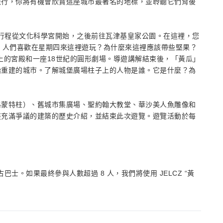
旅行，你將有機會欣賞這座城市最著名的地標，並聆聽它們背後
。行程從文化科學宮開始，之後前往瓦津基皇家公園。在這裡，您
，人們喜歡在星期四來這裡遊玩？為什麼來這裡應該帶些堅果？
上的宮殿和一座18世紀的圓形劇場。導遊講解結束後，「黃瓜」
始重建的城市。了解城堡廣場柱子上的人物是誰。它是什麼？為
？
格蒙特柱）、舊城市集廣場、聖約翰大教堂、華沙美人魚雕像和
座充滿爭議的建築的歷史介紹，並結束此次遊覽。遊覽活動於每
古巴士。如果最終參與人數超過 8 人，我們將使用 JELCZ “黃