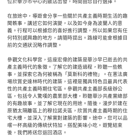
位於華沙市中心的飯店出發，時間由您自行選擇。
在旅途中，導遊會分享一些關於共產主義時期生活的趣
聞軼事，講述它如何演變，以及如今身為波蘭人的意
義。行程可以根據您的喜好進行調整，所以如果您有任
何特別感興趣的地方，請隨時提出。路線可能會根據目
前的交通狀況略作調整。
參觀文化科學宮，這座宏偉的建築是華沙早已逝去的共
產主義時代的象徵。了解它的建造過程，聆聽一些軼
事，並探索它為何被稱為「莫斯科的禮物」。在憲法廣
場欣賞史達林時代的建築，這裡是獨具特色且最具代表
性的共產主義時期住宅區。參觀共產主義部長級辦公
區，包括令人驚嘆的農業部大樓，聆聽華沙共產黨總部
的有趣故事，並了解它現在的用途。隨後，漫步於建在
原猶太隔離區上的穆拉諾夫區，欣賞共產主義時期的住
宅大樓，並深入了解黨對建築的影響。途中，您可以品
嚐一杯高級的傳統伏特加，搭配美味小吃。遊覽結束
後，我們將送您返回酒店。