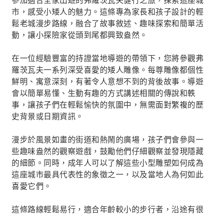
參加適合全家出遊的弗羅茨瓦夫健行之旅，探索這座城
市，感受小矮人的魅力。這條專為家長和孩子設計的輕
鬆老城漫步路線，融合了故事敘述、趣味探索和簡單活
動，讓小探險家從頭到尾都興致盎然。
在一位經驗豐富的持證當地導遊的帶領下，您將參觀弗
羅茨瓦夫一系列深受喜愛的矮人雕像。每尊雕像都個性
鮮明、寓意深刻，有著令人意想不到的背後故事。導遊
會以簡單易懂、生動有趣的方式講述相關的傳說和軼
事，讓孩子們在輕鬆愉快的氛圍中，無需面對繁複的歷
史背景或日期資訊。
漫步於風景如畫的街道和熱鬧的廣場，孩子們會參與一
些趣味盎然的觀察遊戲，鼓勵他們仔細觀察並發現隱藏
的細節。同時，成年人可以了解這些小型雕塑如何成為
這座城市最具代表性的象徵之一，以及當地人為何如此
喜愛它們。
這條路線輕鬆易行，適合年齡較小的步行者，沿途有很