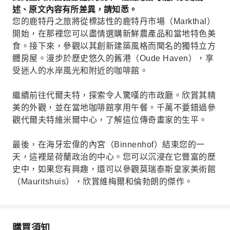
化和魅力的一天。
述、原文內容有所差異，請知悉。
您的鹿特丹之旅將從標誌性的鹿特丹市場（Markthal）
開始，在那裡您可以盡情選購新鮮農產品和當地特色美
食。接下來，參觀以其創新建築風格而聞名的獨特立方
體房屋。漫步於歷史悠久的舊港（Oude Haven），享
受迷人的水岸風光和附近的咖啡館。
繼續前往代爾夫特，探索令人驚嘆的市政廳。欣賞其精
美的外觀，並在當地咖啡館享用午餐。千萬不要錯過參
觀代爾夫特維米爾中心，了解這位傳奇畫家的生平。
最後，在海牙宏偉的內宮（Binnenhof）結束您的一
天，這裡是荷蘭政治的中心。您可以沉浸在它豐富的歷
史中，如果您有興趣，還可以參觀莫瑞泰斯皇家美術館
（Mauritshuis），欣賞維梅爾和倫勃朗的傑作。
購買須知