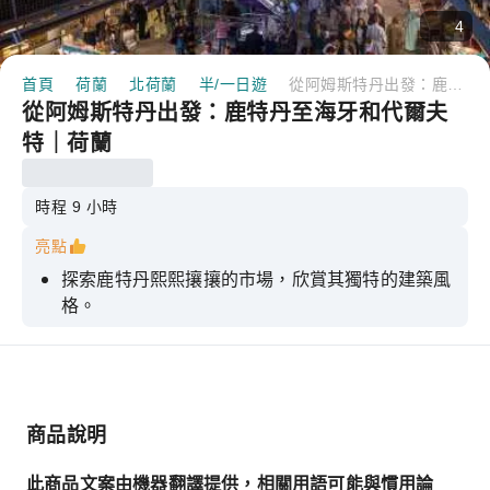
4
首頁
荷蘭
北荷蘭
半/一日遊
從阿姆斯特丹出發：鹿特丹至海牙和代爾夫特｜荷蘭
從阿姆斯特丹出發：鹿特丹至海牙和代爾夫
特｜荷蘭
時程 9 小時
亮點
探索鹿特丹熙熙攘攘的市場，欣賞其獨特的建築風
格。
探索代爾夫特令人驚嘆的市政廳和代爾夫特維米爾
中心
參觀海牙的內院，荷蘭政治中心。
商品說明
了解荷蘭的歷史及其著名畫家
在這趟令人愉悅的旅程中，盡情享受充滿歷史、文
此商品文案由機器翻譯提供，相關用語可能與慣用論