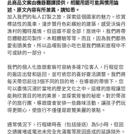
此商品文案由機器翻譯提供，相關用語可能與慣用論
述、原文內容有所差異，請知悉。
加入我們的私人訂製之旅，探索這個國家的魅力。欣賞
標誌性的風車，漫步贊丹色彩繽紛的建築，感受沃倫丹
漁村的獨特風情。但這還不是全部！旅途中，我們將帶
您體驗起司製作、木鞋體驗等等。而且，因為我們都熱
愛街頭美食，所以品嚐街頭小吃也是我們精彩旅程中不
可或缺的一部分。
我們的個人化旅遊套裝可容納多達7位客人，行程從您
的飯店出發和返回，並可依您的喜好靈活調整。我們將
每天帶您前往3個不同的目的地，在導遊的帶領下，您
可以盡情沉浸於當地的歷史文化之中。這樣的旅程讓您
能夠欣賞目的地的美景，並探索背後的秘密。對於帶孩
子的旅行團，導遊還會安排一些趣味活動，讓孩子們玩
得更開心，使旅行不僅僅是遊覽美麗的景點。
通常情況下，行程總時長（包括接送）為5小時，但因
交通擁堵或電池未完全充滿電等原因造成的延誤除外。