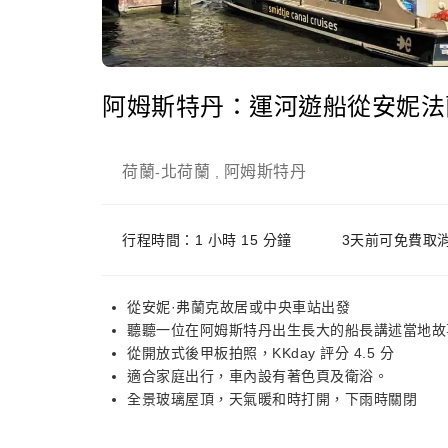
阿姆斯特丹：運河遊船從安妮法
荷蘭
北荷蘭
阿姆斯特丹
-
,
行程時間：1 小時 15 分鐘
3天前可免費取
從安妮·弗蘭克故居或中央車站出發
聽聽一位在阿姆斯特丹出生長大的船長講述當地故
從開放式後甲板拍照，KKday 評分 4.5 分
適合家庭出行，車內設有著色頁及衛浴。
全景玻璃屋頂，天氣暖和時打開，下雨時關閉