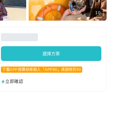
10
選擇方案
下載APP首購結帳輸入「APP90」滿額現折90
立即確認