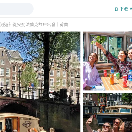
下載 A
河遊船從安妮法蘭克故居出發｜荷蘭