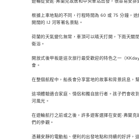
遊輪從安妮·弗蘭克故居和中央車站出發，很容易安排
根據上車地點的不同，行程時間為 60 或 75 分
開闊的 IJ 河等著名景點。
荷蘭的天氣變化無常，車頂可以晴天打開，下雨天關
衛浴。
開放式後甲板是這次旅行最受歡迎的特色之一（KKday
會。
在整個航程中，船長會分享當地的故事和背景訊息，
這項體驗適合家庭、情侶和獨自旅行者。孩子們會收
河風光。
在遊輪航行之前或之後，許多遊客選擇在安妮·弗蘭克故居旁
們的參觀。
憑藉安靜的電動船、便利的出發地點和持續的好評，