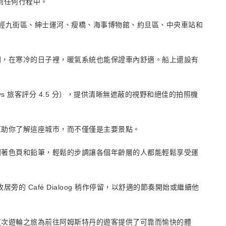
到任何行程中。
鐘，途經九街區、紳士運河、瘦橋、海事博物館、約旦區、中央車站和
閉，在寒冷的日子裡，暖氣系統也能保證車內舒適。船上還設有
s 旅客評分 4.5 分），提供清晰無遮蔽的視野和絕佳的拍照機
幫助你了解這座城市，而不僅僅是主要景點。
到著色頁和鉛筆，輕鬆的步調讓各個年齡層的人都能輕鬆享受運
的 Café Dialoog 稍作停留，以舒適的節奏開始或繼續他
這次遊輪之旅為前往阿姆斯特丹的遊客提供了可靠而愉快的體