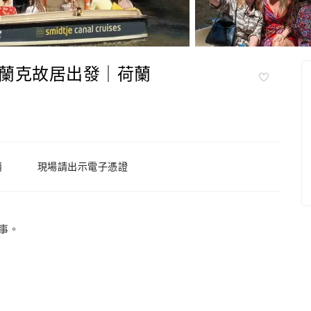
蘭克故居出發｜荷蘭
消
現場請出示電子憑證
事。