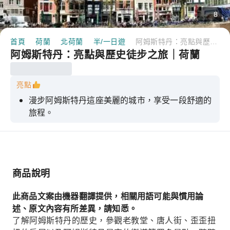
8
首頁
荷蘭
北荷蘭
半/一日遊
阿姆斯特丹：亮點與歷史徒步之旅｜荷蘭
阿姆斯特丹：亮點與歷史徒步之旅｜荷蘭
亮點
漫步阿姆斯特丹這座美麗的城市，享受一段舒適的
旅程。
遊覽舊城區、水壩廣場和安妮法蘭克故居等景點。
跟隨當地導遊了解阿姆斯特丹的歷史
漫步阿姆斯特丹著名的運河，參觀花卉市場。
商品說明
8人以下的小團遊確保個人化的體驗
此商品文案由機器翻譯提供，相關用語可能與慣用論
述、原文內容有所差異，請知悉。
了解阿姆斯特丹的歷史，參觀老教堂、唐人街、歪歪扭