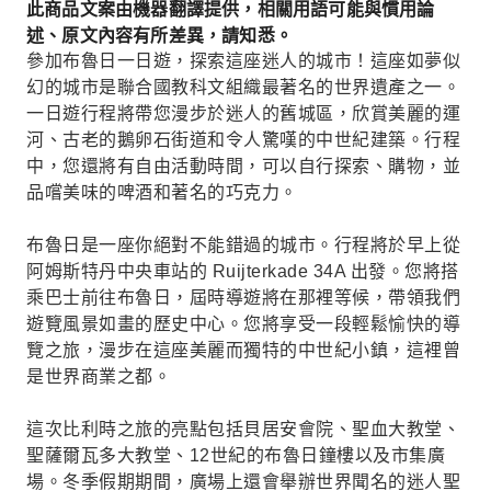
此商品文案由機器翻譯提供，相關用語可能與慣用論
述、原文內容有所差異，請知悉。
參加布魯日一日遊，探索這座迷人的城市！這座如夢似
幻的城市是聯合國教科文組織最著名的世界遺產之一。
一日遊行程將帶您漫步於迷人的舊城區，欣賞美麗的運
河、古老的鵝卵石街道和令人驚嘆的中世紀建築。行程
中，您還將有自由活動時間，可以自行探索、購物，並
品嚐美味的啤酒和著名的巧克力。
布魯日是一座你絕對不能錯過的城市。行程將於早上從
阿姆斯特丹中央車站的 Ruijterkade 34A 出發。您將搭
乘巴士前往布魯日，屆時導遊將在那裡等候，帶領我們
遊覽風景如畫的歷史中心。您將享受一段輕鬆愉快的導
覽之旅，漫步在這座美麗而獨特的中世紀小鎮，這裡曾
是世界商業之都。
這次比利時之旅的亮點包括貝居安會院、聖血大教堂、
聖薩爾瓦多大教堂、12世紀的布魯日鐘樓以及市集廣
場。冬季假期期間，廣場上還會舉辦世界聞名的迷人聖