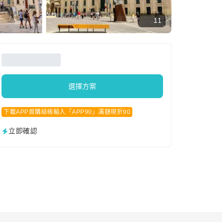
11
選擇方案
下載APP首購結帳輸入「APP90」滿額現折90
立即確認