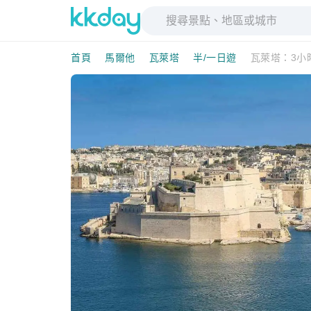
首頁
馬爾他
瓦萊塔
半/一日遊
瓦萊塔：3小