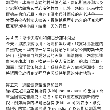
加瀑布、冰島最南端的村莊維克鎮、雷尼斯黑沙灘以及
雷尼斯德蘭格玄武岩海蝕柱群。此外，您還可以前往埃
爾德赫倫熔岩原、由冰川融水侵蝕而成的古老峽谷——
菲亞德拉格利尤夫峽谷，最後抵達歷史悠久的柯克尤拜
亞克勞斯特小鎮，結束一天的行程。
第 4 天：斯卡夫塔山和傑古沙龍冰河湖
今天，您將探索冰川、潟湖和黑沙灘，欣賞冰島壯麗的
自然風光。您的第一站是瓦特納冰川國家公園的斯卡夫
塔山，這裡是自然愛好者的天堂。繼續向東，您將抵達
傑古沙龍冰河湖，這是一個令人嘆為觀止的冰川潟湖，
湖面上漂浮著無數冰山。遊覽完傑古沙龍冰河湖後，您
將返回位於柯克尤拜亞克勞斯特地區的住宿地點。
第五天：返回雷克雅維克和藍湖
從柯克尤拜亞克勞斯特 (Kirkjubæjarklaustur) 出發，開
車返回雷克雅維克。沿途，您可以重遊或探索新的奇
觀，例如廣袤的埃爾德赫倫 (Eldhraun) 熔岩原、維克
鎮附近的雷尼斯黑沙灘 (Reynisfjara) 以及斯科加瀑布