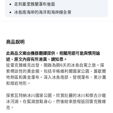
走到塞里雅蘭瀑布後面
冰島南海岸的海洋和海岸線全景
沿著黃金圈行駛，參觀間歇泉、黃金瀑布和辛格維
利爾國家公園
泡在藍湖地熱溫泉裡
商品說明
探索傑古沙龍冰河湖，這是一個充滿漂浮冰山的冰
河潟湖。
此商品文案由機器翻譯提供，相關用語可能與慣用論
述、原文內容有所差異，請知悉。
從雷克雅維克出發，開啟為期6天的冰島自駕之旅。探
索標誌性的黃金圈，包括辛格維利爾國家公園、蓋歇爾
地熱區和黃金瀑布。深入冰島南部，發現瀑布、黑沙灘
和熔岩地形。
探索瓦特納冰川國家公園，欣賞壯麗的冰川和傑古沙龍
冰河湖。在藍湖放鬆身心，然後結束旅程返回雷克雅維
克。