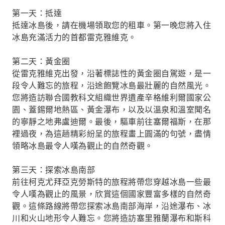
第一天：抵達
抵達冰島後，請在機場領取您的租車。第一晚您將入住
冰島充滿活力的首都雷克雅維克。
第二天：黃金圈
從雷克雅維克出發，沿著標誌性的黃金圈自駕遊，是一
段令人難忘的旅程，沿途飽覽冰島最壯麗的自然風光。
您將造訪聯合國教科文組織世界遺產辛格維利爾國家公
園、蓋錫爾地熱區、黃金瀑布，以及以溫泉和溫室聞名
的寧靜之地弗盧迪爾。最後，驅車前往塞爾福斯，在那
裡過夜，為這趟精彩紛呈的旅程畫上圓滿的句號，盡情
領略冰島最令人嘆為觀止的自然奇觀。
第三天：探索冰島南部
前往柯克尤拜亞克勞斯特的旅程將帶您穿越冰島一些最
令人嘆為觀止的風景，欣賞這個國家豐富多樣的自然奇
觀。這條路線將帶您探索冰島南部海岸，沿途瀑布、冰
川和火山地形令人難忘。您將造訪塞里雅蘭瀑布和斯科