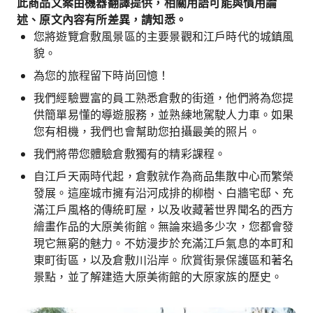
此商品文案由機器翻譯提供，相關用語可能與慣用論
述、原文內容有所差異，請知悉。
您將遊覽倉敷風景區的主要景觀和江戶時代的城鎮風
貌。
為您的旅程留下時尚回憶！
我們經驗豐富的員工熟悉倉敷的街道，他們將為您提
供簡單易懂的導遊服務，並熟練地駕駛人力車。如果
您有相機，我們也會幫助您拍攝最美的照片。
我們將帶您體驗倉敷獨有的精彩課程。
自江戶天兩時代起，倉敷就作為商品集散中心而繁榮
發展。這座城市擁有沿河成排的柳樹、白牆宅邸、充
滿江戶風格的傳統町屋，以及收藏著世界聞名的西方
繪畫作品的大原美術館。無論來過多少次，您都會發
現它無窮的魅力。不妨漫步於充滿江戶氣息的本町和
東町街區，以及倉敷川沿岸。欣賞街景保護區和著名
景點，並了解建造大原美術館的大原家族的歷史。