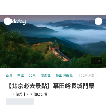
unread
notifications
8
首頁
中國
北京
懷柔區
慕田峪長城
【北京必去景點】慕田峪長城門票
【北京必去景點】慕田峪長城門票
5.0
優秀
25+ 個已訂購