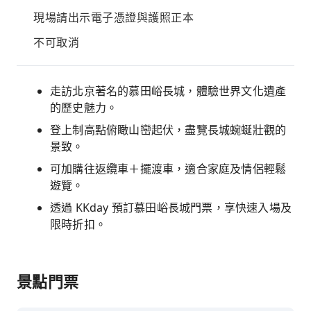
現場請出示電子憑證與護照正本
不可取消
走訪北京著名的慕田峪長城，體驗世界文化遺產
的歷史魅力。
登上制高點俯瞰山巒起伏，盡覽長城蜿蜒壯觀的
景致。
可加購往返纜車＋擺渡車，適合家庭及情侶輕鬆
遊覽。
透過 KKday 預訂慕田峪長城門票，享快速入場及
限時折扣。
景點門票