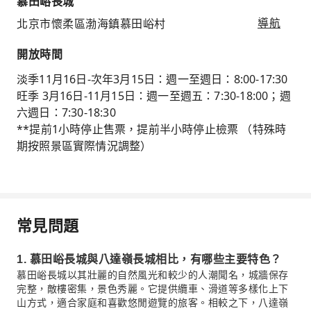
慕田峪長城
北京市懷柔區渤海鎮慕田峪村
導航
開放時間
淡季11月16日-次年3月15日：週一至週日：8:00-17:30
旺季 3月16日-11月15日：週一至週五：7:30-18:00；週
六週日：7:30-18:30
**提前1小時停止售票，提前半小時停止檢票 （特殊時
期按照景區實際情況調整）
常見問題
1. 慕田峪長城與八達嶺長城相比，有哪些主要特色？
慕田峪長城以其壯麗的自然風光和較少的人潮聞名，城牆保存
完整，敵樓密集，景色秀麗。它提供纜車、滑道等多樣化上下
山方式，適合家庭和喜歡悠閒遊覽的旅客。相較之下，八達嶺