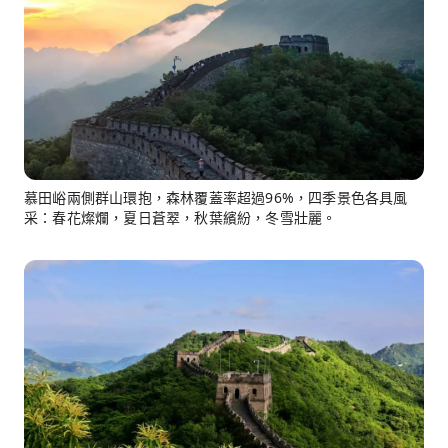
慕田峪兩側群山環抱，森林覆蓋率超過96%，四季景色各具風
采：春花燦爛，夏日蒼翠，秋葉繽紛，冬雪壯麗。