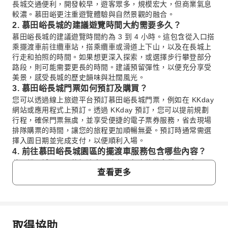
長城交通便利，開發較早，遊客眾多，規模宏大，但商業氣息
較濃。慕田峪更注重遊覽體驗與自然景觀的融合。
2. 慕田峪長城的建議遊覽時間大約需要多久？
慕田峪長城的建議遊覽時間約為 3 到 4 小時。這包含從入口搭
乘擺渡車前往纜車站，搭乘纜車或滑道上下山，以及在長城上
行走和拍照的時間。如果想更深入探索，或選擇步行攀登部分
路段，則可能需要更長的時間。建議預留彈性，以便充分享受
美景，感受長城的歷史韻味與壯闊風光。
3. 慕田峪長城門票如何預訂及購買？
您可以透過線上旅遊平台預訂慕田峪長城門票，例如在 KKday
網站或應用程式上預訂。透過 KKday 預訂，您可以提前規劃
行程，確保門票無虞，並享受便捷的電子票券服務，省去現場
排隊購票的時間，讓您的旅程更加順暢無憂。預訂時通常需選
擇入園日期並完成支付，以便順利入場。
4. 前往慕田峪長城園區的擺渡車服務包含哪些內容？
慕田峪長城園區內的擺渡車服務主要負責將遊客從景區大門口
查看更多
運送至纜車或索道站，以及返回大門口。這項服務的設計旨在
提供便利，讓遊客無需步行長距離即可抵達長城腳下，有效節
省體力與時間，尤其適合有長者或兒童同行的家庭。此服務為
往返接駁，確保遊客能輕鬆往返核心景區。
5. 遊覽慕田峪長城時，有哪些纜車或交通工具可以選
取得協助
擇？