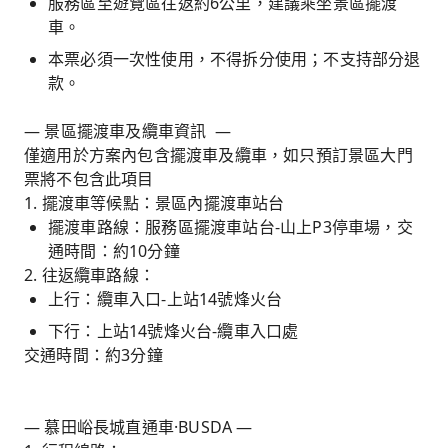
服務區至遊覽區往返約6公里，建議乘坐景區擺渡
車。
本票必須一次性使用，不得拆分使用；不支持部分退
款。
— 景區擺渡車及纜車資訊 —
僅適用於方案內包含擺渡車及纜車，如只預訂景區大門
票將不包含此項目
1. 擺渡車等候點：景區內擺渡車站台
擺渡車路線：服務區擺渡車站台-山上P3停車場，交
通時間：約10分鐘
2. 往返纜車路線：
上行：纜車入口-上站14號烽火台
下行：上站14號烽火台-纜車入口處
交通時間：約3分鐘
— 慕田峪長城直通車·BUSDA —