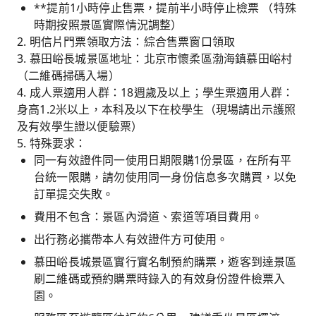
**提前1小時停止售票，提前半小時停止檢票 （特殊
時期按照景區實際情況調整）
2. 明信片門票領取方法：綜合售票窗口領取
3. 慕田峪長城景區地址：北京市懷柔區渤海鎮慕田峪村
（二維碼掃碼入場）
4. 成人票適用人群：18週歲及以上；學生票適用人群：
身高1.2米以上，本科及以下在校學生（現場請出示護照
及有效學生證以便驗票）
5. 特殊要求：
同一有效證件同一使用日期限購1份景區，在所有平
台統一限購，請勿使用同一身份信息多次購買，以免
訂單提交失敗。
費用不包含：景區內滑道、索道等項目費用。
出行務必攜帶本人有效證件方可使用。
慕田峪長城景區實行實名制預約購票，遊客到達景區
刷二維碼或預約購票時錄入的有效身份證件檢票入
園。