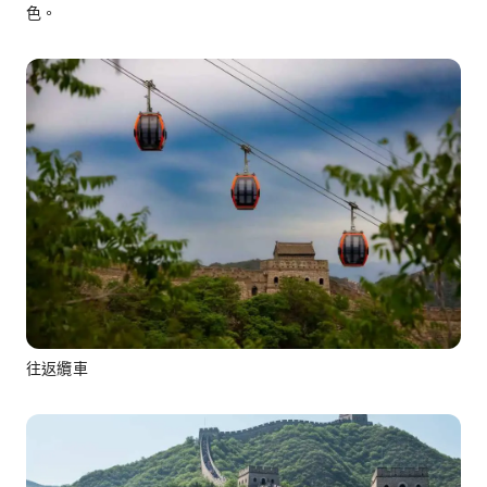
色。
往返纜車