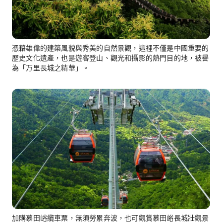
憑藉雄偉的建築風貌與秀美的自然景觀，這裡不僅是中國重要的
歷史文化遺產，也是遊客登山、觀光和攝影的熱門目的地，被譽
為「万里長城之精華」。
加購慕田峪纜車票，無須勞累奔波，也可觀賞慕田峪長城壯觀景