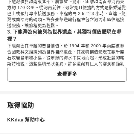
下龍灣位於越南東北部，廣寧省下龍市，距離越南首都河內東
方約 170 公里。從河內前往，最常見且便捷的方式是搭乘遊覽
巴士或預訂專車接送服務，車程約需 2.5 至 3 小時，直達下龍
灣或蘭哈灣的碼頭。許多豪華遊輪行程會包含河內市區往返接
送服務，讓旅程更為輕鬆。
3. 下龍灣為何被列為世界遺產，其獨特價值體現在哪
裡？
下龍灣因其卓越的普世價值，於 1994 年和 2000 年兩度被聯
合國教科文組織列為世界自然遺產。其獨特價值體現在數千座
石灰岩島嶼和小島，從翠綠的海水中拔地而起，形成壯麗的喀
斯特地貌。這些島嶼形狀各異，許多還藏有巨大的溶洞和鐘乳
石洞穴。這種獨特的地質構造與自然美景，使其成為地球上少
查看更多
見的奇觀。
4. 相較於自由行，選擇鬱金香豪華遊輪探索下龍灣有何
不同體驗？
相較於自由行，選擇鬱金香豪華遊輪能享受無憂的深度體驗。
遊輪提供精緻的住宿（私人陽台、海景浴缸）、高級餐飲、多
取得協助
常見問題
樣化的船上活動（如烹飪課、太極拳）及岸上行程（划皮艇、
參觀古村落），全程由專業導遊帶領，無需自行規劃交通與食
KKday 幫助中心
宿。這能讓您更專注於欣賞下龍灣與蘭哈灣的絕美景致與舒適
1. 下龍灣遊輪體驗的最佳季節是何時，天氣狀況如
放鬆的假期。
何？
5. 前往下龍灣參與遊輪行程，最近的機場與建議交通方