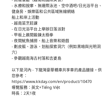
- 水療和按摩、無邊際泳池、空中酒吧/日光浴平台、
健身房、娛樂區和公共區域無線網絡
船上和岸上活動
- 越南菜烹飪課
- 在日光浴平台上舉辦日落派對
- 甲板上晨間鍛鍊太極拳
- 夜間魷魚捕撈、船上音樂和遊戲
- 劃皮艇、游泳、划船探索洞穴（例如黑暗與光明洞
穴）
- 參觀越南海古村落和吉婆島
以下是河內 - 下龍灣豪華轎車共享車的產品鏈接，供
您參考：
https://www.kkday.com/en/product/10470
導覽服務：英文+Tiếng Việt
時長：2天1夜