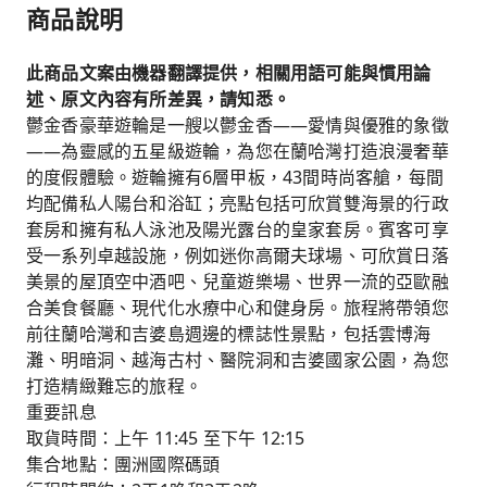
商品說明
此商品文案由機器翻譯提供，相關用語可能與慣用論
述、原文內容有所差異，請知悉。
鬱金香豪華遊輪是一艘以鬱金香——愛情與優雅的象徵
——為靈感的五星級遊輪，為您在蘭哈灣打造浪漫奢華
的度假體驗。遊輪擁有6層甲板，43間時尚客艙，每間
均配備私人陽台和浴缸；亮點包括可欣賞雙海景的行政
套房和擁有私人泳池及陽光露台的皇家套房。賓客可享
受一系列卓越設施，例如迷你高爾夫球場、可欣賞日落
美景的屋頂空中酒吧、兒童遊樂場、世界一流的亞歐融
合美食餐廳、現代化水療中心和健身房。旅程將帶領您
前往蘭哈灣和吉婆島週邊的標誌性景點，包括雲博海
灘、明暗洞、越海古村、醫院洞和吉婆國家公園，為您
打造精緻難忘的旅程。
重要訊息
取貨時間：上午 11:45 至下午 12:15
集合地點：團洲國際碼頭