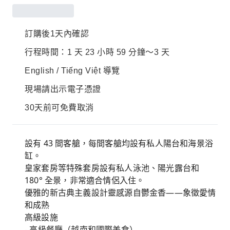
訂購後1天內確認
行程時間：1 天 23 小時 59 分鐘～3 天
English / Tiếng Việt 導覽
現場請出示電子憑證
30天前可免費取消
設有 43 間客艙，每間客艙均設有私人陽台和海景浴
缸。
皇家套房等特殊套房設有私人泳池、陽光露台和
180° 全景，非常適合情侶入住。
優雅的新古典主義設計靈感源自鬱金香——象徵愛情
和成熟
高級設施
- 高級餐廳（越南和國際美食）