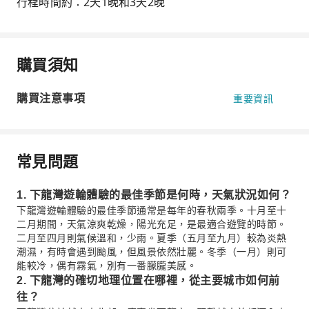
行程時間約：2天1晚和3天2晚
購買須知
購買注意事項
重要資訊
常見問題
1. 下龍灣遊輪體驗的最佳季節是何時，天氣狀況如何？
下龍灣遊輪體驗的最佳季節通常是每年的春秋兩季。十月至十
二月期間，天氣涼爽乾燥，陽光充足，是最適合遊覽的時節。
二月至四月則氣候溫和，少雨。夏季（五月至九月）較為炎熱
潮濕，有時會遇到颱風，但風景依然壯麗。冬季（一月）則可
能較冷，偶有霧氣，別有一番朦朧美感。
2. 下龍灣的確切地理位置在哪裡，從主要城市如何前
往？