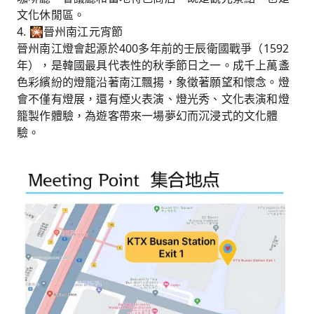
文化休閒區。
4. 🎇晉州南江元宵節
晉州南江燈會起源於400多年前的壬辰衛國戰爭（1592
年），是韓國最具代表性的秋季節日之一。成千上萬盞
色彩繽紛的燈籠沿著南江飄揚，象徵著願望和懷念。燈
會不僅有燈展，還有煙火表演、燈光秀、文化表演和燈
籠製作體驗，為遊客帶來一場夢幻而沉浸式的文化體
驗。