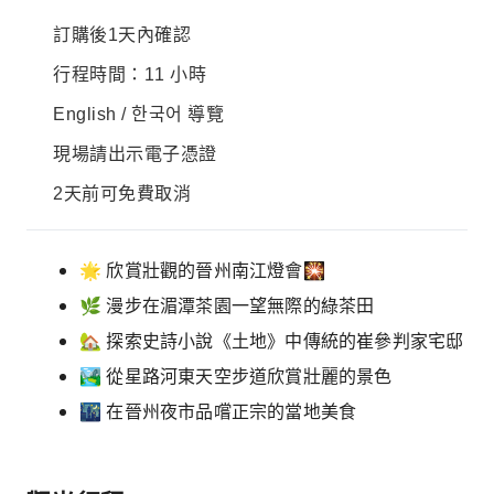
訂購後1天內確認
行程時間：11 小時
English / 한국어 導覽
現場請出示電子憑證
2天前可免費取消
🌟 欣賞壯觀的晉州南江燈會🎇
🌿 漫步在湄潭茶園一望無際的綠茶田
🏡 探索史詩小說《土地》中傳統的崔參判家宅邸
🏞️ 從星路河東天空步道欣賞壯麗的景色
🌃 在晉州夜市品嚐正宗的當地美食