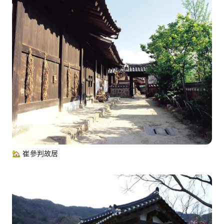
🏡 崔參判故居