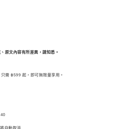
述、原文內容有所差異，請知悉。
烤肉！只需 ฿599 起，即可無限量享用。
540
訂將自動取消