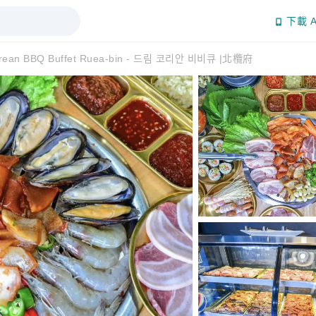
下載 A
orean BBQ Buffet Ruea-bin - 드림 코리안 비비큐 |北欖府