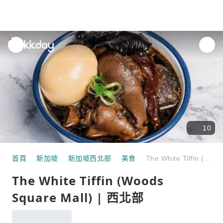
unread
notifications
10
首頁
新加坡
新加坡西北部
美食
The White Tiffin (Woods Square Mall) | 西北部
The White Tiffin (Woods
Square Mall) | 西北部