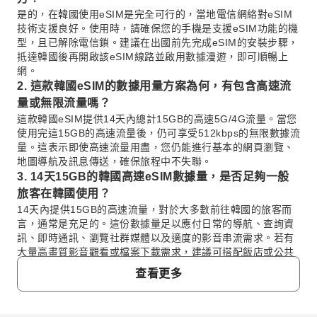
是的，在韓國使用eSIM是完全可行的，當地電信網絡對eSIM
技術支援良好。使用時，請確保您的手機是支援eSIM功能的機
型，且已解除電信鎖。建議在出國前先完成eSIM的安裝步驟，
抵達韓國後再開啟該eSIM線路並啟用數據漫遊，即可順暢上
網。
2. 這款韓國eSIM的數據用量方案為何，有包含高速流
量或無限流量嗎？
這款韓國eSIM提供14天內總計15GB的高速5G/4G流量。當您
使用完這15GB的高速流量後，仍可享受512kbps的無限數據流
量。這表示即使高速流量用盡，您仍能進行基本的網頁瀏覽、
地圖導航及訊息傳送，確保旅程中不失聯。
3. 14天15GB的韓國高速eSIM數據量，是否足夠一般
旅客在韓國使用？
14天內提供15GB的高速流量，對於大多數前往韓國的旅客而
言，通常是充足的。這份數據量足以應付日常的導航、查詢資
訊、即時通訊、瀏覽社群媒體以及適度的影音串流需求。若有
大量高畫質影音觀看或檔案下載需求，建議可搭配飯店或公共
Wi-Fi使用。
查看更多
4. 這款韓國eSIM的啟用與設定程序，是否可以在台灣
完成？
這款韓國eSIM的安裝程序，也就是掃描QR Code並將其加入