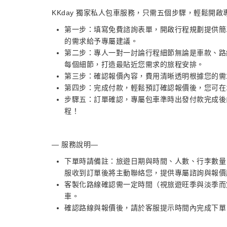
KKday 獨家私人包車服務，只需五個步驟，輕鬆開啟
第一步：填寫免費諮詢表單，開啟行程規劃提供簡
的需求給予專屬建議。
第二步：專人一對一討論行程細節無論是車款、路線
每個細節，打造最貼近您需求的旅程安排。
第三步：確認報價內容，費用清晰透明根據您的需
第四步：完成付款，輕鬆預訂確認報價後，您可在
步驟五：訂單確認，專屬包車準時出發付款完成後由
程！
— 服務說明—
下單時請備註：旅遊日期與時間、人數、行李數量
服收到訂單後將主動聯絡您，提供專屬諮詢與報價
客製化路線確認需一定時間（視旅遊旺季與淡季而定
車。
確認路線與報價後，請於客服提示時間內完成下單