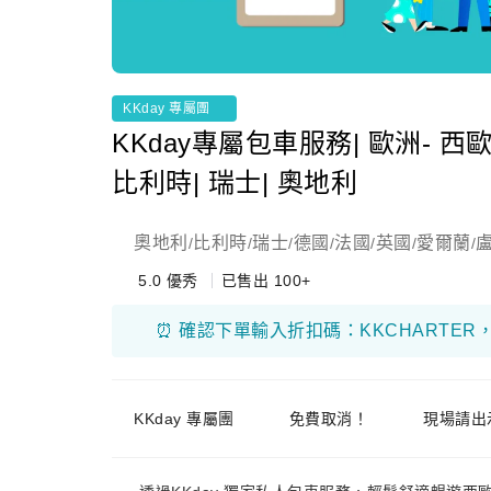
KKday 專屬團
KKday專屬包車服務| 歐洲- 西歐
比利時| 瑞士| 奧地利
奧地利
比利時
瑞士
德國
法國
英國
愛爾蘭
/
/
/
/
/
/
/
5.0
優秀
已售出 100+
⏰ 確認下單輸入折扣碼：KKCHARTER
KKday 專屬團
免費取消！
現場請出