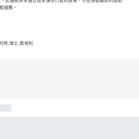
西歐。此服務非常適合追求彈性行程的旅客，可在旅遊顧問的協助
駁服務。
利時,瑞士,奧地利