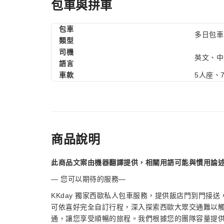
包車與拼車
包車
多日包車
類型
司機
英文、中
語言
車款
5人座、
商品說明
此商品文案由機器翻譯提供，相關用語可能與慣用論
— 您可以期待的服務—
KKday 獨家西歐私人包車服務，提供飯店門到門接
可依喜好完全自訂行程，深入探索西歐大眾交通難以
通，讓您享受順暢的旅程。我們根據您的團隊容量提