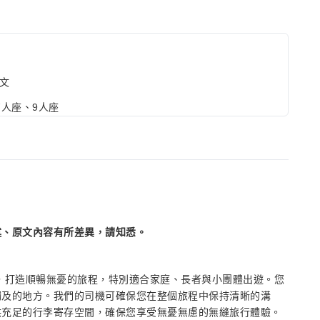
文
7人座、9人座
述、原文內容有所差異，請知悉。
送，打造順暢無憂的旅程，特別適合家庭、長者與小團體出遊。您
觸及的地方。我們的司機可確保您在整個旅程中保持清晰的溝
供充足的行李寄存空間，確保您享受無憂無慮的無縫旅行體驗。