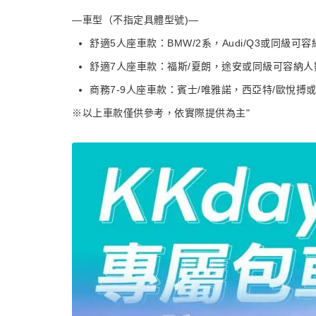
—車型（不指定具體型號)—
舒適5人座車款：BMW/2系，Audi/Q3或同級可
舒適7人座車款：福斯/夏朗，途安或同級可容納人數
商務7-9人座車款：賓士/唯雅諾，西亞特/歐悅搏或
※以上車款僅供參考，依實際提供為主"