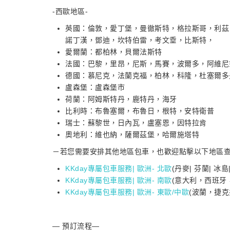
-西歐地區-
英國：倫敦，愛丁堡，曼徹斯特，格拉斯哥，利茲
諾丁漢，鄧迪，坎特伯雷，考文垂，比斯特，
愛爾蘭：都柏林，貝爾法斯特
法國：巴黎，里昂，尼斯，馬賽，波爾多，阿維尼
德國：慕尼克，法蘭克福，柏林，科隆，杜塞爾多
盧森堡：盧森堡市
荷蘭：阿姆斯特丹，鹿特丹，海牙
比利時：布魯塞爾，布魯日，根特，安特衛普
瑞士：蘇黎世，日內瓦，盧塞恩，因特拉肯
奧地利：維也納，薩爾茲堡，哈爾施塔特
－若您需要安排其他地區包車，也歡迎點擊以下地區
KKday專屬包車服務| 歐洲- 北歐
(丹麥| 芬蘭| 冰島
KKday專屬包車服務| 歐洲- 南歐
(意大利，西班牙
KKday專屬包車服務| 歐洲- 東歐/中歐
(波蘭，捷
— 預訂流程—