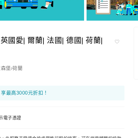
英國愛| 爾蘭| 法國| 德國| 荷蘭|
盧森堡
荷蘭
/
，享最高3000元折扣！
示電子憑證