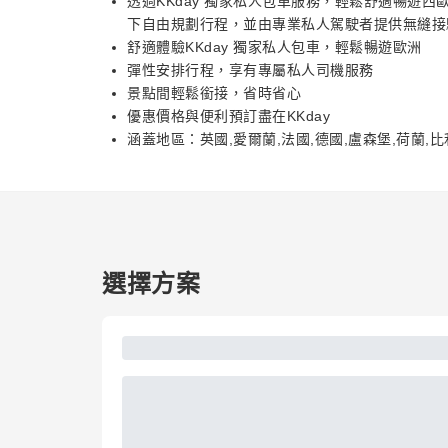
透過KKday 獨家私人包車服務，輕鬆舒適暢遊
下自由規劃行程，並由專業私人駕駛者提供無縫接
舒適體驗KKday 獨家私人包車，輕鬆暢遊歐洲
彈性安排行程，享有專屬私人司機服務
景點間輕鬆銜接，省時省心
優惠價格與便利預訂盡在KKday
涵蓋地區：英國,愛爾蘭,法國,德國,盧森堡,荷蘭,比
選擇方案