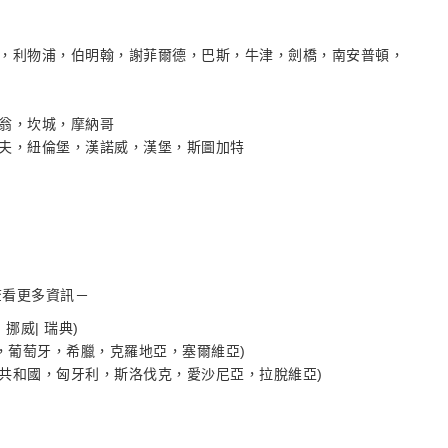
，利物浦，伯明翰，謝菲爾德，巴斯，牛津，劍橋，南安普頓，
翁，坎城，摩納哥
夫，紐倫堡，漢諾威，漢堡，斯圖加特
查看更多資訊－
| 挪威| 瑞典)
，葡萄牙，希臘，克羅地亞，塞爾維亞)
克共和國，匈牙利，斯洛伐克，愛沙尼亞，拉脫維亞)