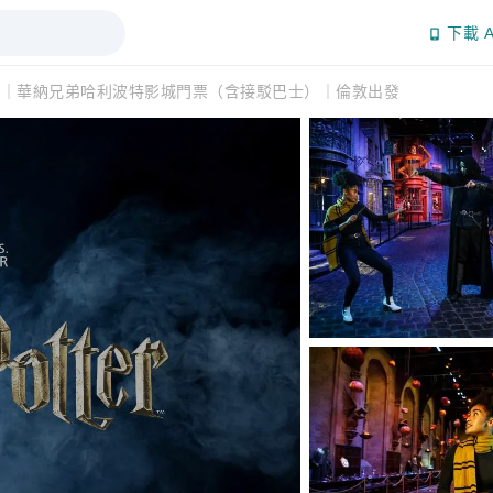
下載 A
敦｜華納兄弟哈利波特影城門票（含接駁巴士）｜倫敦出發