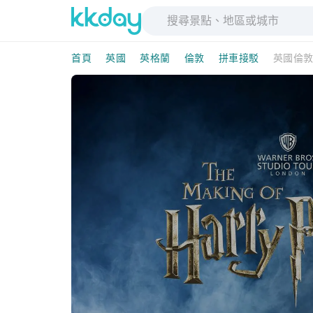
首頁
英國
英格蘭
倫敦
拼車接駁
英國倫