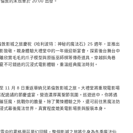
敦的末班車於 20:00 出發。
華納兄弟倫敦影城之旅慶祝《哈利波特：神秘的魔法石》25 週年，並推出
影致敬。親身體驗大禮堂中的一年級迎新宴會，探索後台舞台中
離欣賞毛毛的爪子模型與原版巫師棋等傳奇道具。穿越斜角巷
夏不可錯過的沉浸式電影體驗，重溫經典魔法時刻。
 日至 11 月 8 日重返華納兄弟倫敦影城之旅。大禮堂將重現電影場
，搭配詭譎的節慶盛宴，營造濃厚萬聖節氛圍。巡遊途中，你將遇
催狂魔，挑戰你的膽量。除了驚悚體驗之外，還可前往黑魔法防
浸式幕後魔法世界，真實程度媲美電影場景與服裝本身。
 17 日期間，雪中的霍格華茲夢幻回歸，整個影城之旅將化身為冬季魔法仙