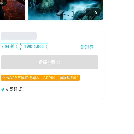
9
折扣券
94 折
TWD 1,000
選擇方案
下載APP首購結帳輸入「APP90」滿額現折90
立即確認