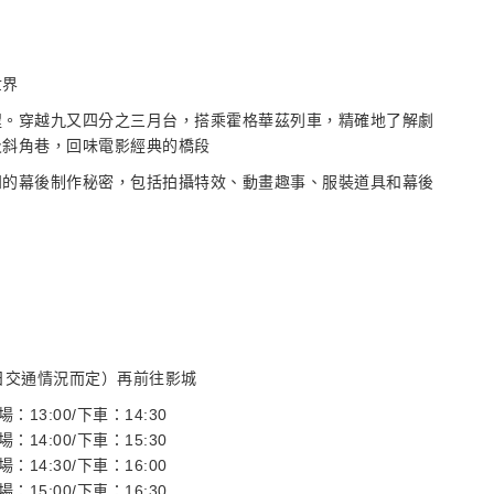
世界
程。穿越九又四分之三月台，搭乘霍格華茲列車，精確地了解劇
及斜角巷，回味電影經典的橋段
知的幕後制作秘密，包括拍攝特效、動畫趣事、服裝道具和幕後
當日交通情況而定）再前往影城
場：13:00/下車：14:30
場：14:00/下車：15:30
場：14:30/下車：16:00
場：15:00/下車：16:30