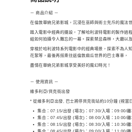
－ 商品介紹 －
在倫敦華納兄弟影城，沉浸在巫師與術士充斥的魔法
踏入電影中經典的擺設，了解哈利波特電影的製作過
組如何拍攝令人難忘的一幕。探索禁忌森林，大廳以
穿梭於哈利波特系列電影中的經典場景，探索不為人
花絮等，最後再搭乘往返倫敦麻瓜世界的巴士專車，
盡情在華納兄弟影城享受美好的魔幻時光！
－ 使用資訊 －
維多利亞/貝克街出發
* 從維多利亞出發, 巴士將停貝克街站約10分鐘 (視
集合：07:15/出發 (場次)：07:30/入場：09:00/離
集合：07:45/出發 (場次)：08:00/入場：10:00/離
集合：08:15/出發 (場次)：08:30/入場：10:30/離
集合：08:45/出發 (場次)：09:00/入場：11:00/離