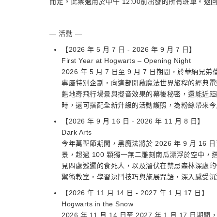
而定。此票適用於中午 12:00前出發的所有班車。返回倫
— 活動 —
【2026 年 5 月 7 日 - 2026 年 9 月 7 日】
First Year at Hogwarts – Opening Night
2026 年 5 月 7 日至 9 月 7 日期間，於
專屬特別企劃，向這部開啟魔法世界旅程的經典電
魁地奇飛行場景與擬音效果的幕後秘密，還能近距
時，還可搭配全新升級的活動護照，為粉絲帶來今
【2026 年 9 月 16 日 - 2026 年 11 月 8 日】
Dark Arts
今年萬聖節期間，黑魔法將於 2026 年 9 月 16
景，超過 100 顆獨一無二雕刻南瓜漂浮於空中
見四處巡邏的食死人，以及潛伏在禁忌森林深處的
禦術教室，學習決鬥技巧與施展咒語，深入感受沉
【2026 年 11 月 14 日 - 2027 年 1 月 17 日】
Hogwarts in the Snow
2026 年 11 月 14 日至 2027 年 1 月