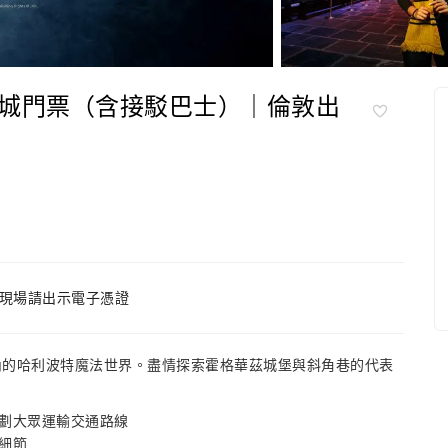
城門票（含接駁巴士）｜倫敦出
現場請出示電子憑證
內的哈利波特魔法世界。盡情探索霍格華茲城堡與斜角巷的代表
劃大眾運輸交通路線
細節