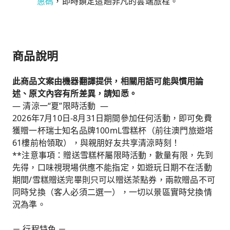
惠碼
，即時鎖定這趟非凡的雲端旅程。
商品說明
此商品文案由機器翻譯提供，相關用語可能與慣用論
述、原文內容有所差異，請知悉。
— 清涼一“夏”限時活動 —
2026年7月10日-8月31日期間參加任何活動，即可免費
獲贈一杯瑞士知名品牌100mL雪糕杯（前往澳門旅遊塔
61樓前枱領取），與親朋好友共享清涼時刻！
**注意事項：贈送雪糕杯屬限時活動，數量有限，先到
先得，口味視現場供應不能指定，如遊玩日期不在活動
期間/雪糕贈送完畢則只可以贈送茶點券，兩款贈品不可
同時兌換（客人必須二選一），一切以景區實時兌換情
況為準。
－ 行程特色 －