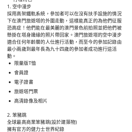
1. 空中漫步
採用高架鐵軌系統，參加者可以在沒有扶手設施的情況
下在澳門旅遊塔的外圍走動，這樣能真正的為他們征服
恐高症！他們能在最美麗的澳門景色前拍照並把他們被
懸掛在塔身邊緣的照片帶回家。澳門旅遊塔的空中漫步
適合任何年齡層的人仕進行活動，而至今的參加記錄由
最小兩歲到最年長為九十四歲的參加者成功進行這活
動。
限量版T恤
會員證
電子證書
旅遊塔門票
高清錄像及相片
2. 笨豬跳
全球最高商業笨豬跳(設於建築物)
擁有官方的健力士世界紀錄