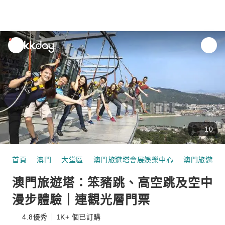
unread
notifications
10
首頁
澳門
大堂區
澳門旅遊塔會展娛樂中心
澳門旅遊塔
澳門旅遊塔：笨豬跳、高空跳及空中
漫步體驗｜連觀光層門票
4.8
優秀
1K+ 個已訂購