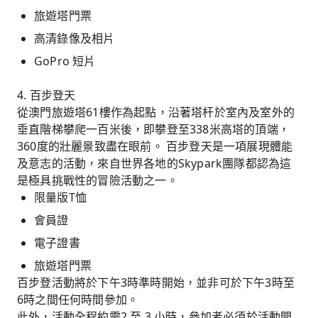
旅遊塔門票
高清錄像及相片
GoPro 短片
4. 百步登天
從澳門旅遊塔61樓作為起點，沿著塔杆於室內及室外的
垂直階梯攀爬一百米後，即攀登至338米高塔的頂端，
360度的壯麗景致盡在眼前。 百步登天是一項展現體能
及意志的活動，來自世界各地的Skypark團隊都認為這
是極具挑戰性的冒險活動之一。
限量版T恤
會員證
電子證書
旅遊塔門票
百步登活動將於下午3時準時開始，並非可於下午3時至
6時之間任何時間參加。
此外，活動全程約需2 至 3 小時，參加者必須於活動開