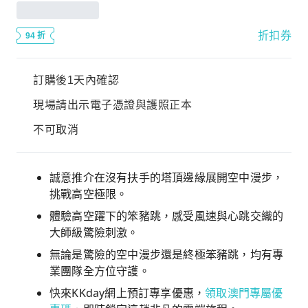
折扣券
94 折
訂購後1天內確認
現場請出示電子憑證與護照正本
不可取消
誠意推介在沒有扶手的塔頂邊緣展開空中漫步，
挑戰高空極限。
體驗高空躍下的笨豬跳，感受風速與心跳交織的
大師級驚險刺激。
無論是驚險的空中漫步還是終極笨豬跳，均有專
業團隊全方位守護。
快來KKday網上預訂專享優惠，
領取澳門專屬優