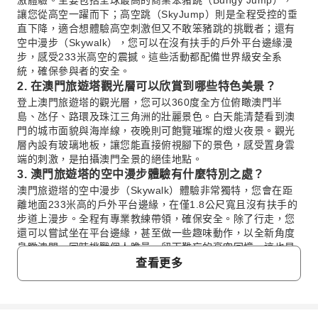
讓您從高空一躍而下；高空跳（SkyJump）則是全程受控的垂
直下降，適合想體驗高空刺激但又不敢笨豬跳的挑戰者；還有
空中漫步（Skywalk），您可以在沒有扶手的戶外平台邊緣漫
步，感受233米高空的震撼。這些活動都配備世界級安全系
統，確保參與者的安全。
2. 在澳門旅遊塔觀光層可以欣賞到哪些特色美景？
登上澳門旅遊塔的觀光層，您可以360度全方位俯瞰澳門半
島、氹仔、路環及珠江三角洲的壯麗景色。白天能清楚看到澳
門的城市面貌與海岸線，夜晚則可飽覽璀璨的燈火夜景。觀光
層內設有玻璃地板，讓您能直接俯視腳下的景色，感受置身雲
端的刺激，是拍攝澳門全景的絕佳地點。
3. 澳門旅遊塔的空中漫步體驗有什麼特別之處？
澳門旅遊塔的空中漫步（Skywalk）體驗非常獨特，您會在距
離地面233米高的戶外平台邊緣，在僅1.8公尺寬且沒有扶手的
步道上漫步。全程有專業教練帶領，確保安全。除了行走，您
還可以嘗試坐在平台邊緣，甚至做一些趣味動作，以全新角度
鳥瞰澳門，同時挑戰個人膽量，留下難忘的高空回憶，這也是
一項適合家庭參與的活動。
查看更多
4. 澳門旅遊塔上有哪些餐飲選擇？
澳門旅遊塔提供多樣化的餐飲選擇，滿足不同需求。您可以前
往位於60樓的360°旋轉餐廳，在用餐的同時欣賞澳門市區和珠