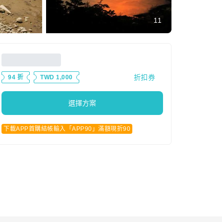
11
折扣券
94 折
TWD 1,000
選擇方案
下載APP首購結帳輸入「APP90」滿額現折90