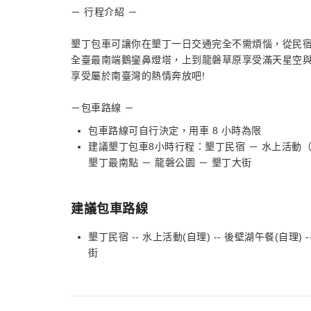
－ 行程介紹 －
墾丁包車可讓你在墾丁一日交通完全不需煩惱，從民
全臺最南端鵝鑾鼻燈塔，上到龍磐草原享受滿天星空
享受屬於南臺灣的熱情奔放吧!
－包車路線 －
包車路線可自行決定，用車 8 小時為限
建議墾丁包車8小時行程：墾丁民宿 － 水上活動（自
墾丁最南點 － 龍磐公園 － 墾丁大街
建議包車路線
墾丁民宿 -- 水上活動(自理) -- 後壁湖午餐(自理) --
街