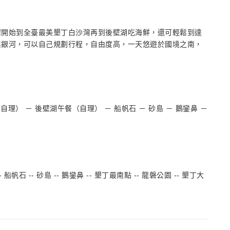
宿開始到全臺最美墾丁白沙灣再到後壁湖吃海鮮，還可輕鬆到達
與銀河，可以自己規劃行程，自由度高，一天悠遊於國境之南，
理） － 後壁湖午餐（自理） － 船帆石 － 砂島 － 鵝鑾鼻 －
 船帆石 -- 砂島 -- 鵝鑾鼻 -- 墾丁最南點 -- 龍磐公園 -- 墾丁大