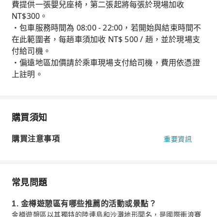
費提供一張嬰兒座椅，第二張起將每張於現場加收
NT$300。
・包車服務時間為 08:00 - 22:00，若開始與結束時間不
在此範圍者，每趟車須加收 NT$ 500 / 趟，並於現場支
付給司機。
・偏遠地區加價請於乘車現場支付給司機，費用依憑證
上註明。
購買須知
購買注意事項
重要資訊
常見問題
1. 金樽遊憩區有哪些推薦的活動或景點？
金樽遊憩區以其獨特的陸連島和沙灘地形聞名，是國際衝浪賽