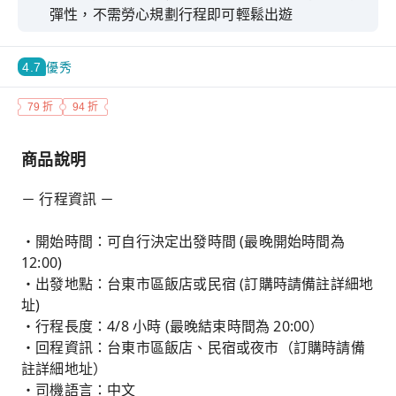
彈性，不需勞心規劃行程即可輕鬆出遊
親身走訪台東美不勝收的山林與濱海景點，搭配在
地知名美食，可謂視覺與味覺的雙重饗宴
4.7
優秀
由專業司機接送，沿途可欣賞山水美景或閉目養
79 折
94 折
神，享受旅行的美好
商品說明
－ 行程資訊 －
・開始時間：可自行決定出發時間 (最晚開始時間為
12:00)
・出發地點：台東市區飯店或民宿 (訂購時請備註詳細地
址)
・行程長度：4/8 小時 (最晚結束時間為 20:00）
・回程資訊：台東市區飯店、民宿或夜市（訂購時請備
註詳細地址）
・司機語言：中文