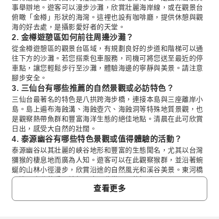
事舉辦地。遊客可以漫步沙灘，欣賞壯麗海岸線，或在觀景台
俯瞰「金樽」形狀的海灣。這裡也設有咖啡廳，提供休憩與觀
海的好去處，是攝影愛好者的天堂。
2. 金樽遊憩區如何前往周邊沙灘？
從金樽遊憩區的觀景台區域，有規劃良好的步道和階梯可以通
往下方的沙灘。若您搭乘包車服務，司機可將您送至最近的停
車點，讓您輕鬆步行至沙灘，體驗海邊的寧靜與美景。請注意
腳步安全。
3. 三仙台有哪些推薦的自然景觀或必訪特色？
三仙台最著名的特色是八拱跨海步橋，連接本島與三座離岸小
島。島上遍布海蝕溝、海蝕壺穴、海蝕洞等特殊地質景觀，也
是觀察熱帶魚群和豐富海洋生態的絕佳地點。清晨在此可欣賞
日出，感受大自然的壯闊。
4. 泰源幽谷有哪些特色景觀或值得體驗的活動？
泰源幽谷以其壯麗的峽谷地形和豐富的生態聞名，尤其以台灣
獼猴的棲息地而廣為人知。遊客可以在此觀察猴群，並沿著蜿
蜒的山林小徑漫步，欣賞沿途的自然風光和溪谷美景。東河橋
是進入幽谷的重要地標，也是欣賞風景的好點。
查看更多
5. 客製化包車服務可以安排前往未列出的台東景點嗎？
是的，台東客製化包車服務的一大優勢就是行程彈性。您可以
與包車業者討論，將您感興趣的台東未列出景點納入行程中。