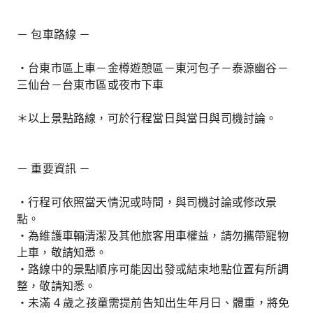
－ 包車路線 －
・台東市區上車－金樽遊憩區－東河包子－泰源幽谷－
三仙台－台東市區或夜市下車
＊以上景點路線，可於行程當日與當日與司機討論。
－ 重要資訊 －
・行程可依照當天情況或時間，與司機討論或修改景
點。
・為維護車輛清潔及其他旅客用車權益，請勿攜帶寵物
上車，敬請知悉。
・路線中的景點順序可能因出發或結束地點位置有所調
整，敬請知悉。
・未滿 4 歲之孩童需提前告知出生年月日、體重，將免