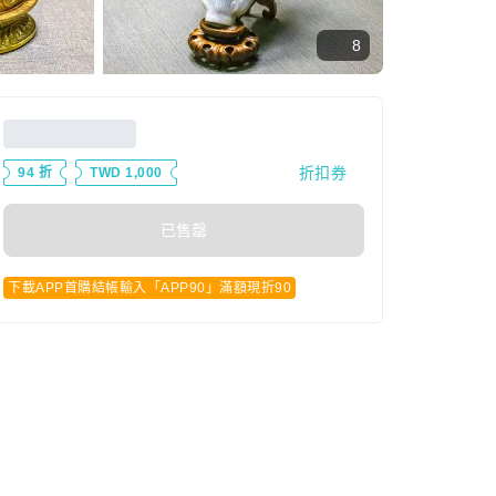
8
折扣券
94 折
TWD 1,000
已售罄
下載APP首購結帳輸入「APP90」滿額現折90