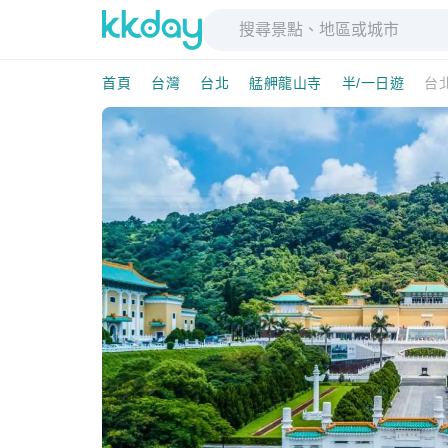
首頁
台灣
台北
艋舺龍山寺
半/一日遊
台