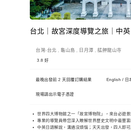
台北｜故宮深度導覽之旅｜中英日
台灣
台北
龜山島
日月潭
艋舺龍山寺
-
,
,
,
3.8
好
最晚出發前 2 天回覆訂購結果
English /
現場請出示電子憑證
世界四大博物館之一「故宮博物院」，來台必遊景
專業的導覽員帶您深入瞭解世界歷史文明中最豐富
中英日語解說，溝通沒煩惱；天天出發，四人即可