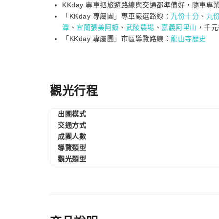
KKday 專車把旅遊路線與交通都準備好，隨車
「KKday 專屬團」專車嚴選路線：
九份十分
、
九
潭
、
宜蘭張美阿嬤
、
武陵農場
、
嘉義阿里山
，千元
「KKday 專屬團」市區導覽路線：
龍山寺歷史
觀光行程
出圑模式
交通方式
成團人數
導覽類型
觀光類型