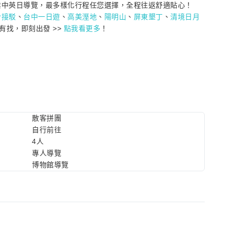
專業中英日導覽，最多樣化行程任您選擇，全程往返舒適貼心！
份接駁
、
台中一日遊
、
高美溼地
、
陽明山
、
屏東墾丁
、
清境日月
有找，即刻出發 >>
點我看更多
！
散客拼團
自行前往
4人
專人導覽
博物館導覽