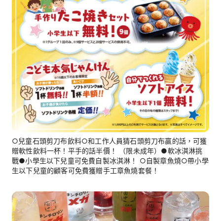
○兒童石頭剪刀布飲料○和工作人員猜石頭剪刀布贏的話，可獲
贈軟性飲料一杯！平手的話半價！ （限未成年）●軟冰淇淋挑
戰●小學生以下兒童可免費自製冰淇淋！ ○自製章魚燒○帶小學
生以下兒童的顧客可免費獲贈手工章魚燒套餐！