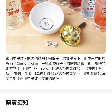
來田中串炸，開懷暢飲吧！擲骰子，盡情享受吧！田中串炸的招
牌酒「Chinchirorin」－擲兩顆骰子，依點數總和，即可獲得特
別禮物！ 【田中（Pinzoro）】超大杯數量翻倍！ 【雙數】免
費 【雙數】半價 【單數】翻倍 超大杯數量翻倍，絕對能讓您嗨
翻全場！來田中串炸，盡情暢飲吧！
購買須知