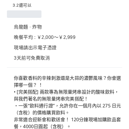
3.2
還可以
烏龍麵 · 炸物
晚餐平均 : ￥2,000～￥2,999
現場請出示電子憑證
3天前可免費取消
你喜歡香料的辛辣刺激還是大蒜的濃鬱風味？你會選
擇哪一個？ ！
• [完美搭配] 兩款專為無限量烤串設計的酸味飲料，
與我們著名的無限量烤串完美搭配！
・一張“飲料通行證”，允許你在一個月內以 275 日元
（含稅）的價格購買飲料。
非常適合迎新會和歡送會！ 120分鐘現場加購飲品套
餐，4000日圓起（含稅）。