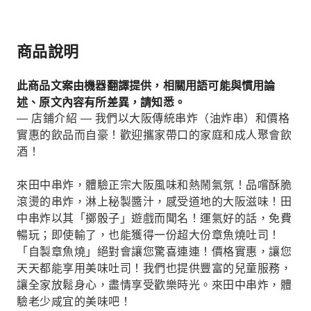
商品說明
此商品文案由機器翻譯提供，相關用語可能與慣用論
述、原文內容有所差異，請知悉。
— 店鋪介紹 — 我們以大阪傳統串炸（油炸串）和價格
實惠的飲品而自豪！歡迎攜家帶口的家庭和成人聚會飲
酒！
來田中串炸，體驗正宗大阪風味和熱鬧氣氛！品嚐酥脆
滾燙的串炸，淋上秘製醬汁，感受道地的大阪滋味！田
中串炸以其「擲骰子」遊戲而聞名！運氣好的話，免費
暢玩；即使輸了，也能獲得一份超大份章魚燒吐司！
「自製章魚燒」絕對會讓您驚喜連連！價格實惠，讓您
天天都能享用美味吐司！我們也提供豐富的兒童服務，
讓全家放鬆身心，盡情享受歡樂時光。來田中串炸，體
驗老少咸宜的美味吧！