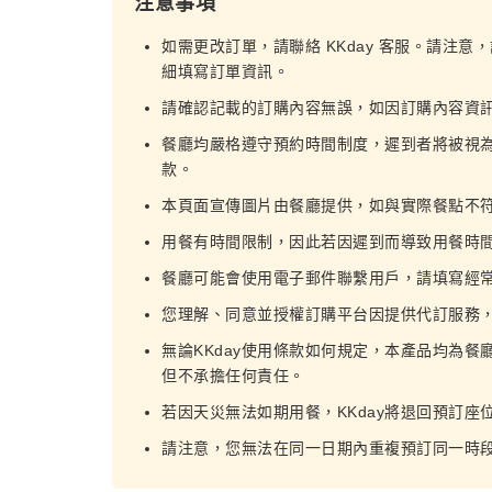
注意事項
如需更改訂單，請聯絡 KKday 客服。請注意
細填寫訂單資訊。
請確認記載的訂購內容無誤，如因訂購內容資
餐廳均嚴格遵守預約時間制度，遲到者將被視
款。
本頁面宣傳圖片由餐廳提供，如與實際餐點不
用餐有時間限制，因此若因遲到而導致用餐時
餐廳可能會使用電子郵件聯繫用戶，請填寫經
您理解、同意並授權訂購平台因提供代訂服務
無論KKday使用條款如何規定，本產品均為餐
但不承擔任何責任。
若因天災無法如期用餐，KKday將退回預訂座
請注意，您無法在同一日期內重複預訂同一時