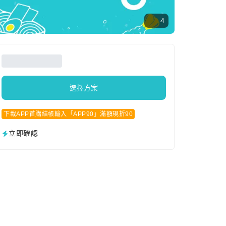
4
選擇方案
下載APP首購結帳輸入「APP90」滿額現折90
立即確認