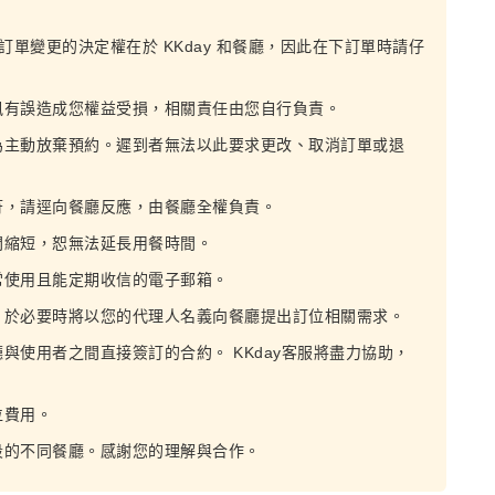
，訂單變更的決定權在於 KKday 和餐廳，因此在下訂單時請仔
訊有誤造成您權益受損，相關責任由您自行負責。
為主動放棄預約。遲到者無法以此要求更改、取消訂單或退
符，請逕向餐廳反應，由餐廳全權負責。
間縮短，恕無法延長用餐時間。
常使用且能定期收信的電子郵箱。
，於必要時將以您的代理人名義向餐廳提出訂位相關需求。
廳與使用者之間直接簽訂的合約。 KKday客服將盡力協助，
位費用。
段的不同餐廳。感謝您的理解與合作。