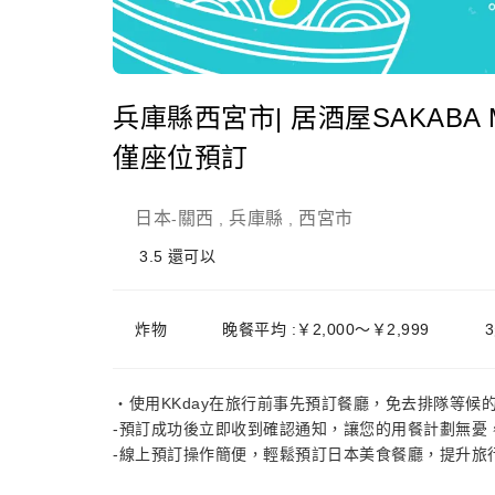
兵庫縣西宮市| 居酒屋SAKABA M
僅座位預訂
日本
關西
兵庫縣
西宮市
-
,
,
3.5
還可以
炸物
晚餐平均 :￥2,000～￥2,999
・使用KKday在旅行前事先預訂餐廳，免去排隊等候
-預訂成功後立即收到確認通知，讓您的用餐計劃無憂
-線上預訂操作簡便，輕鬆預訂日本美食餐廳，提升旅