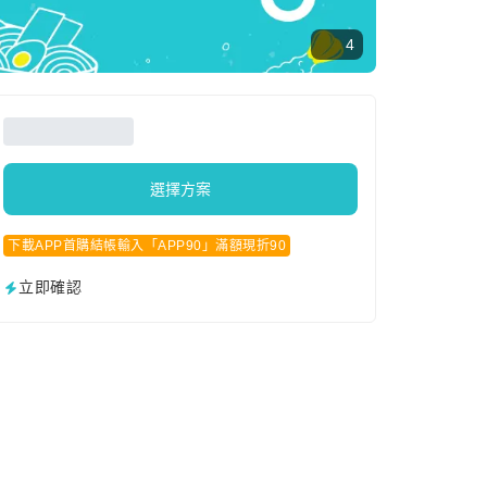
4
選擇方案
下載APP首購結帳輸入「APP90」滿額現折90
立即確認