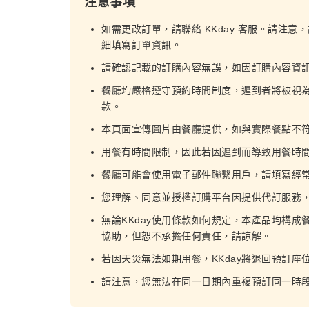
注意事項
如需更改訂單，請聯絡 KKday 客服。請注意
細填寫訂單資訊。
請確認記載的訂購內容無誤，如因訂購內容資
餐廳均嚴格遵守預約時間制度，遲到者將被視
款。
本頁面宣傳圖片由餐廳提供，如與實際餐點不
用餐有時間限制，因此若因遲到而導致用餐時
餐廳可能會使用電子郵件聯繫用戶，請填寫經
您理解、同意並授權訂購平台因提供代訂服務
無論KKday使用條款如何規定，本產品均構成
協助，但恕不承擔任何責任，請諒解。
若因天災無法如期用餐，KKday將退回預訂座
請注意，您無法在同一日期內重複預訂同一時