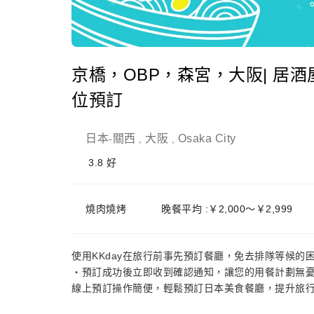
京橋，OBP，森宮，大阪| 居酒屋Mi
位預訂
日本
關西
大阪
Osaka City
-
,
,
3.8
好
燒肉燒烤
晚餐平均 :￥2,000～￥2,999
使用KKday在旅行前事先預訂餐廳，免去排隊等候的
・預訂成功後立即收到確認通知，讓您的用餐計劃無
線上預訂操作簡便，輕鬆預訂日本美食餐廳，提升旅