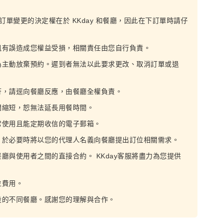
，訂單變更的決定權在於 KKday 和餐廳，因此在下訂單時請仔
訊有誤造成您權益受損，相關責任由您自行負責。
為主動放棄預約。遲到者無法以此要求更改、取消訂單或退
符，請逕向餐廳反應，由餐廳全權負責。
間縮短，恕無法延長用餐時間。
常使用且能定期收信的電子郵箱。
，於必要時將以您的代理人名義向餐廳提出訂位相關需求。
餐廳與使用者之間的直接合約。 KKday客服將盡力為您提供
位費用。
段的不同餐廳。感謝您的理解與合作。