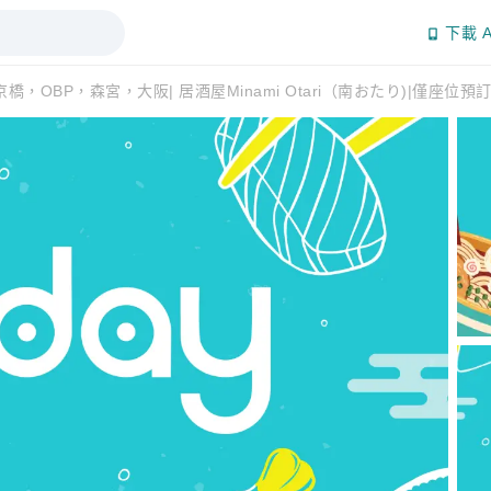
下載 A
京橋，OBP，森宮，大阪| 居酒屋Minami Otari（南おたり)|僅座位預