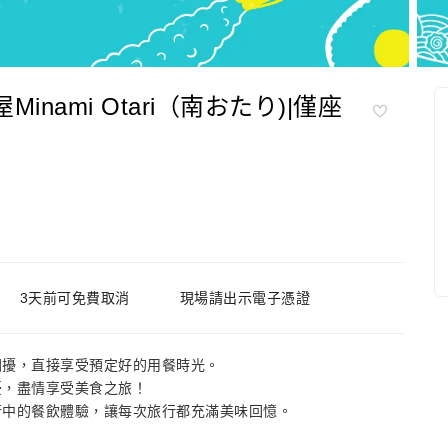
nami Otari（南おたり)|僅座
3天前可免費取消
現場請出示電子憑證
困擾，直接享受預定好的用餐時光。
憂，盡情享受美食之旅！
行中的餐飲體驗，讓每次旅行都充滿美味回憶。