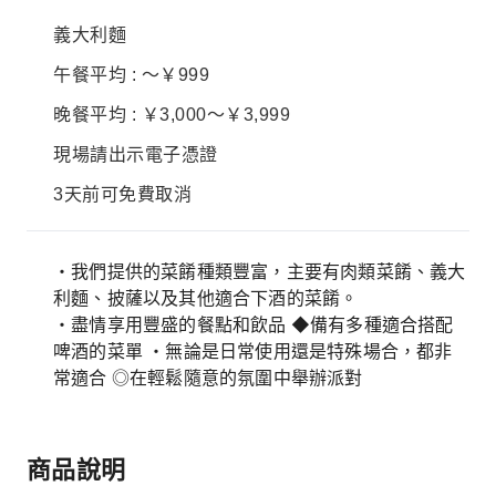
義大利麵
午餐平均 : ～￥999
晚餐平均 : ￥3,000～￥3,999
現場請出示電子憑證
3天前可免費取消
・我們提供的菜餚種類豐富，主要有肉類菜餚、義大
利麵、披薩以及其他適合下酒的菜餚。
・盡情享用豐盛的餐點和飲品 ◆備有多種適合搭配
啤酒的菜單 ・無論是日常使用還是特殊場合，都非
常適合 ◎在輕鬆隨意的氛圍中舉辦派對
商品說明