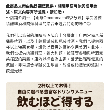
此商品文案由機器翻譯提供，相關用語可能與慣用論
述、原文內容有所差異，請知悉。
～店鋪介紹～ 【距離Omoromachi站3分鐘】享受各種
精釀啤酒和肉類料理的結合◆適合特別的場合◎
我們引以為傲的精釀啤酒陣容十分豐富！店內常備八種
桶裝啤酒，以及十餘種罐裝和瓶裝啤酒。我們也提供兩
杯以上特惠套餐，讓您以實惠的價格享用美酒。此外，
我們也提供肉類料理、義大利麵、披薩等各種與啤酒完
美搭配的菜餚。店內以棕色為主調，營造出輕鬆愜意的
氛圍，非常適合舉辦女生聚會、約會或婚禮後的派對。
歡迎光臨！