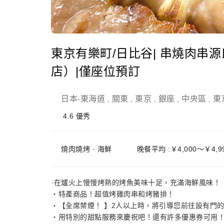
東京有樂町/日比谷| 串燒肉串
店）|僅座位預訂
日本
東海道
關東
東京
銀座
中央區
東
-
,
,
,
,
,
4.6
優秀
燒肉燒烤 · 海鮮
晚餐平均 :￥4,000～￥4,9
·在爐火上慢慢烤熟的烤魚美味十足，充滿海鮮風味！
・特產商品！超值烤雞肉串和烤豬排！
・【全席禁煙！ 】2人以上時，將引導您前往設有門
・用特別的甜點服務來慶祝吧！還有許多優惠券可用