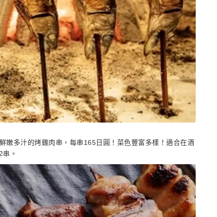
鮮嫩多汁的烤雞肉串，每串165日圓！菜色豐富多樣！適合在酒
2串。