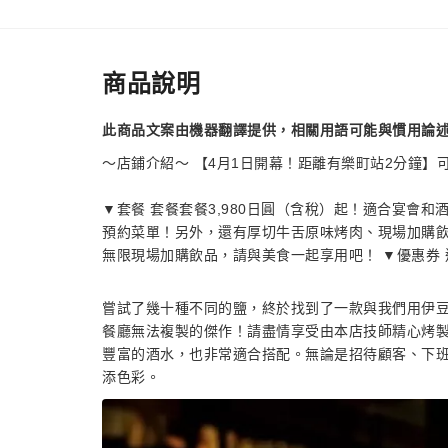
商品說明
此商品文案由機器翻譯提供，相關用語可能與慣用論
～店鋪介紹～ 【4月1日開幕！距離有樂町站2分鐘
▼套餐 套餐套餐3,980日圓（含稅）起！適合宴會
預約菜單！另外，還有厚切牛舌原味烤肉、現場加購飲品
無限現場加購飲品，請與美食一起享用吧！ ▼優惠券
嘗試了幾十種不同的鹽，終於找到了一款與我們用伊
餐廳無法複製的傑作！請盡情享受由本店技師精心烤
豐富的酒水，也非常適合搭配。無論是招待顧客、下
添色彩。