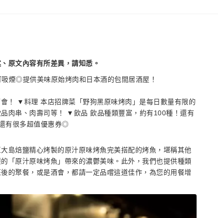
述、原文內容有所差異，請知悉。
】可吸煙◎提供美味原始烤肉和日本酒的包間居酒屋！
和酒會！ ▼料理 本店招牌菜「野狗黑原味烤肉」是每日數量有限的
肉串、肉壽司等！ ▼飲品 飲品種類豐富，約有100種！還有
 還有很多超值優惠券◎
豆大島焙鹽精心烤製的原汁原味烤魚完美搭配的烤魚，堪稱其他
製的「原汁原味烤魚」帶來的濃鬱美味。此外，我們也提供種類
班後的聚餐，或是酒會，都請一定品嚐這道佳作，為您的用餐增