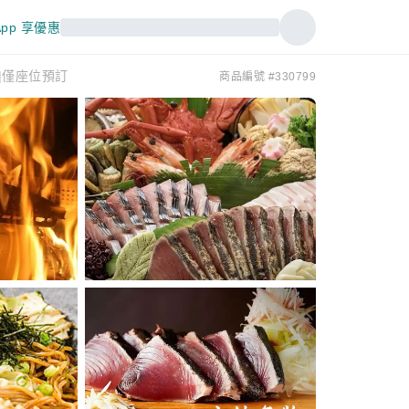
pp 享優惠
|僅座位預訂
商品編號 #330799