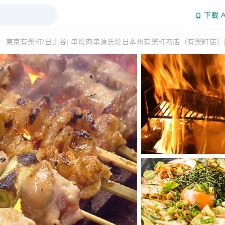
下載 A
東京有樂町/日比谷| 串燒肉串源氏燒日本州有樂町商店（有樂町店）