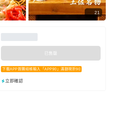
21
已售罄
下載APP首購結帳輸入「APP90」滿額現折90
立即確認