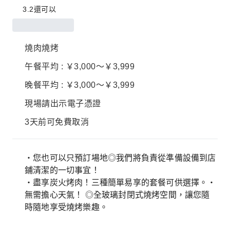
3.2
還可以
燒肉燒烤
午餐平均 : ￥3,000～￥3,999
晚餐平均 : ￥3,000～￥3,999
現場請出示電子憑證
3天前可免費取消
・您也可以只預訂場地◎我們將負責從準備設備到店
鋪清潔的一切事宜！
・盡享炭火烤肉！三種簡單易享的套餐可供選擇。・
無需擔心天氣！ ◎全玻璃封閉式燒烤空間，讓您隨
時隨地享受燒烤樂趣。