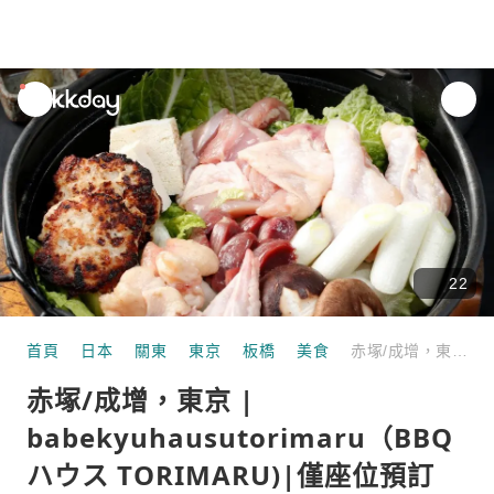
unread
notifications
22
首頁
日本
關東
東京
板橋
美食
赤塚/成增，東京 | babekyuhausutorimaru（BBQハウス TORIMARU)|僅座位預訂
赤塚/成增，東京 |
babekyuhausutorimaru（BBQ
ハウス TORIMARU)|僅座位預訂