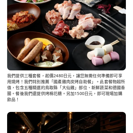
我們提供三種套餐，起價2480日元，讓您無需任何準備即可享
用燒烤！我們特別推薦「國產雞肉炭烤自助餐」。此套餐物超所
值，包含五種精選的鳥取縣「大仙雞」部位、新鮮蔬菜和德國香
腸。餐後我們還提供烤棉花糖。另加1500日元，即可現場加購
飲品！