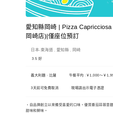
愛知縣岡崎 | Pizza Capric
岡崎店)|僅座位預訂
日本
東海道
愛知縣
岡崎
-
,
,
3.5
好
義大利麵 · 比薩
午餐平均 :￥1,000～￥1,9
3天前可免費取消
現場請出示電子憑證
・自品牌創立以來備受喜愛的口味。優質番茄蒜蓉意
甜味和鮮味。