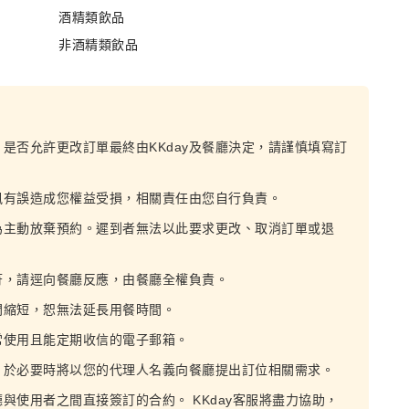
酒精類飲品
非酒精類飲品
，是否允許更改訂單最終由KKday及餐廳決定，請謹慎填寫訂
訊有誤造成您權益受損，相關責任由您自行負責。
為主動放棄預約。遲到者無法以此要求更改、取消訂單或退
符，請逕向餐廳反應，由餐廳全權負責。
間縮短，恕無法延長用餐時間。
常使用且能定期收信的電子郵箱。
，於必要時將以您的代理人名義向餐廳提出訂位相關需求。
廳與使用者之間直接簽訂的合約。 KKday客服將盡力協助，