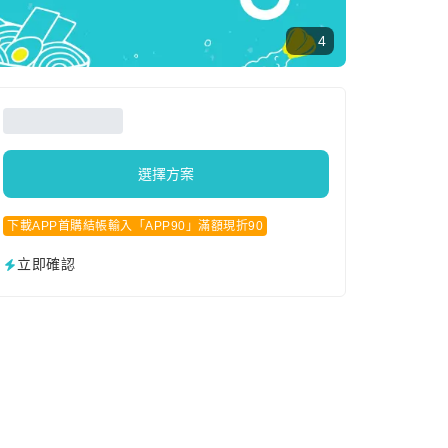
4
選擇方案
下載APP首購結帳輸入「APP90」滿額現折90
立即確認