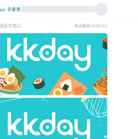
pp 享優惠
)|僅座位預訂
商品編號 #330742