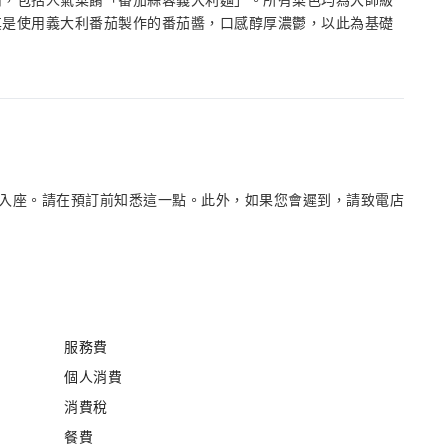
餚，包括人氣菜餚「番茄蒜蓉義大利麵」。所有菜色均為大師級
其是使用義大利番茄製作的番茄醬，口感醇厚濃鬱，以此為基礎
入座。請在預訂前知悉這一點。此外，如果您會遲到，請致電店
服務費
個人消費
消費稅
餐費