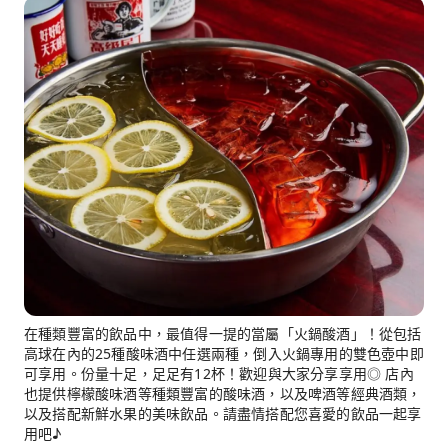
在種類豐富的飲品中，最值得一提的當屬「火鍋酸酒」！從包括
高球在內的25種酸味酒中任選兩種，倒入火鍋專用的雙色壺中即
可享用。份量十足，足足有12杯！歡迎與大家分享享用◎ 店內
也提供檸檬酸味酒等種類豐富的酸味酒，以及啤酒等經典酒類，
以及搭配新鮮水果的美味飲品。請盡情搭配您喜愛的飲品一起享
用吧♪