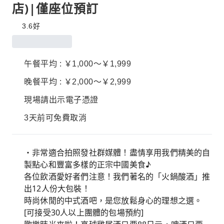
店)|僅座位預訂
3.6
好
午餐平均 : ￥1,000～￥1,999
晚餐平均 : ￥2,000～￥2,999
現場請出示電子憑證
3天前可免費取消
・非常適合拍照發社群媒體！盡情享用我們精美的自
製點心和豐富多樣的正宗中國美食♪
各位飲酒愛好者們注意！我們著名的「火鍋酸酒」推
出12人份大包裝！
時尚休閒的中式酒吧，是您放鬆身心的理想之選。
[可接受30人以上團體的包場預約]