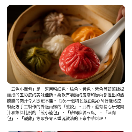
「五色小籠包」是一道用粉紅色、綠色、黃色、紫色等蔬菜揉捏
而成的五彩皮的美味佳餚。柔軟有嚼勁的皮膚和從內部溢出的熱
騰騰的肉汁令人欲罷不能。 ◎另一個特色是由點心師傅嚴格控
製配方手工製作的外脆內嫩的「煎餃」。此外，還有精心研究肉
汁和餡料比例的「煎小籠包」、「砂鍋麻婆豆腐」、「滷肉
包」、「鹹雞」等眾多令人垂涎欲滴的正宗中華料理！