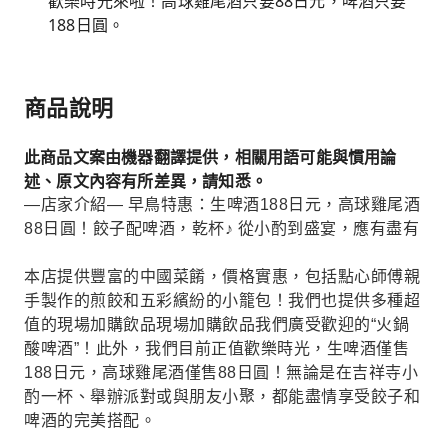
歡樂時光來啦！高球雞尾酒只要88日元，啤酒只要
188日圓。
商品說明
此商品文案由機器翻譯提供，相關用語可能與慣用論
述、原文內容有所差異，請知悉。
—店家介紹— 早鳥特惠：生啤酒188日元，高球雞尾酒
88日圓！餃子配啤酒，乾杯♪ 從小酌到盛宴，應有盡有
本店提供豐富的中國菜餚，價格實惠，包括點心師傅親
手製作的煎餃和五彩繽紛的小籠包！我們也提供多種超
值的現場加購飲品現場加購飲品我們廣受歡迎的“火鍋
酸啤酒”！此外，我們目前正值歡樂時光，生啤酒僅售
188日元，高球雞尾酒僅售88日圓！無論是在吉祥寺小
酌一杯、舉辦派對或與朋友小聚，都能盡情享受餃子和
啤酒的完美搭配。