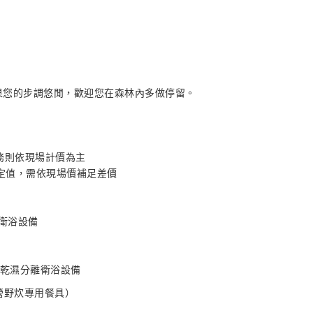
1:00，如果您的步調悠閒，歡迎您在森林內多做停留。
服務則依現場計價為主
設定值，需依現場價補足差價
、衛浴設備
、 乾濕分離衛浴設備
營野炊專用餐具）