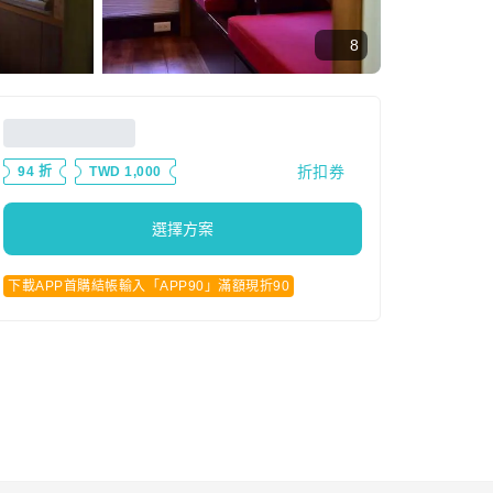
8
折扣券
94 折
TWD 1,000
選擇方案
下載APP首購結帳輸入「APP90」滿額現折90