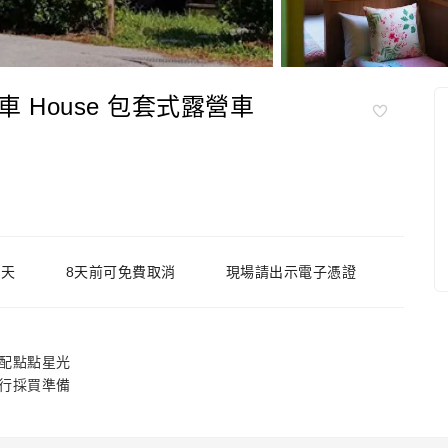
House 包套式露營車
 天
8天前可免費取消
現場請出示電子憑證
配點點星光
行採買準備