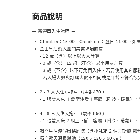
商品說明
－ 露營車入住說明 －
Check in：15:00／Check out：翌日 1
金山皇后鎮入園門票需現場購買
- 12 歲（含）以上以大人計算
- 3 歲（含） 12 歲（不含）以小朋友計算
- 3 歲（不含）以下可免費入住，若要使用其它
- 若入場人數與訂購人數不相同或是年齡不符合
2 - 3 人入住小拖車（規格 470 ）
- 1 張雙人床 ＋變型沙發＋客廳（附冷、暖氣）
4 - 6 人入住大拖車（規格 850 ）
- 1 張雙人床 2 組上下舖＋客廳（附冷、暖氣）
獨立皇后渡假風格庭院（含小冰箱 2 個瓦斯爐 露
獨立露天溫泉湯池（120 x 120 x 60 cm）