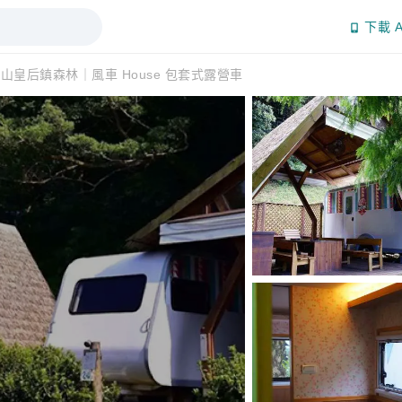
下載 A
山皇后鎮森林｜風車 House 包套式露營車