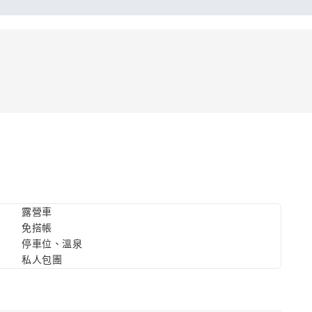
露營車
免搭帳
停車位、溫泉
私人包團