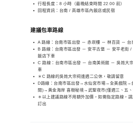
行程長度：8 小時（最晚結束時間 22:00 前）
回程資訊：台南 / 高雄市區內飯店或民宿
建議包車路線
A 路線：台南市區出發 － 赤崁樓 － 林百貨 － 台
B 路線：台南市區出發 － 安平古堡 － 安平老街 / 
飯店下車
C 路線：台南市區出發 － 台南美術館 － 吳姓大宗祠
車
＊C 路線的吳姓大宗祠逢週二公休，敬請留意
D路線：台南市區出發→水仙宮市場→全美戲院→台
間)→黃金海岸 喜樹秘境→武聖夜市(僅週三、五、
＊以上建議路線不用額外加價，如需指定路線，請
訂出