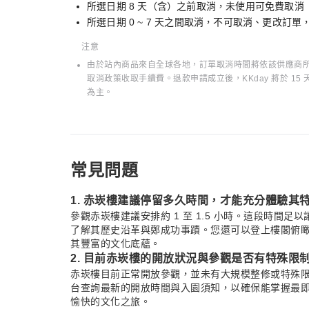
所選日期 8 天（含）之前取消，未使用可免費取消
所選日期 0 ~ 7 天之間取消，不可取消、更改訂
注意
由於站內商品來自全球各地，訂單取消時間將依該供應商所在
取消政策收取手續費。退款申請成立後，KKday 將於 
為主。
常見問題
1. 赤崁樓建議停留多久時間，才能充分體驗其
參觀赤崁樓建議安排約 1 至 1.5 小時。這段時間
了解其歷史沿革與鄭成功事蹟。您還可以登上樓閣俯
其豐富的文化底蘊。
2. 目前赤崁樓的開放狀況與參觀是否有特殊限
赤崁樓目前正常開放參觀，並未有大規模整修或特殊
台查詢最新的開放時間與入園須知，以確保能掌握最
愉快的文化之旅。