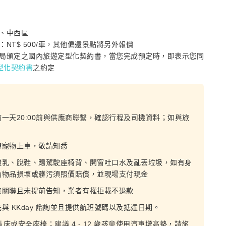
、中西區
T$ 500/車，其他偏遠景點將另外報價
局頒定之國內旅遊定型化契約書，當您完成預定時，即表示您同
定型化契約書
之約定
一天20:00前與供應商聯繫，確認行程及司機資料；如與旅
帶寵物上車，敬請知悉
曬乳、脫鞋、踢駕駛座椅背、開窗吐口水及亂丟垃圾，如有身
內物品損壞或髒污須照價賠償，並現場支付現金
無關聯且未提前告知，業者有權拒載不退款
 KKday 諮詢並且提供航班號碼以及抵達日期。
床或安全座椅；建議 4 - 12 歲孩童使用汽車增高墊，請旅