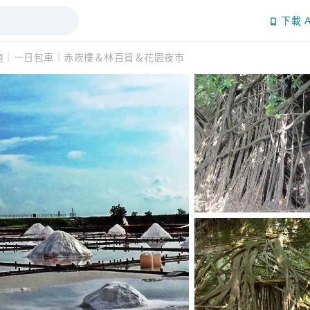
下載 A
南｜一日包車｜赤崁樓＆林百貨＆花園夜市