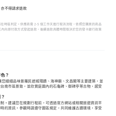
單，亦不得請求退款
時區判定。供應商需 2-5 個工作天進行取消流程，依照您購買的商品
15 天內向原付款方式發起退款，後續退款具體時間取決於您的發卡銀行政策
特色？
足以讓您細細品味普羅民遮城殘蹟、海神廟、文昌閣等主要建築，並
瞰台南市區景致，並欣賞庭園內的石龜碑、御碑亭等古物，感受
制？
限制。建議您在規劃行程前，可透過官方網站或相關旅遊資訊平
即時的資訊。參觀時請遵守園區規定，共同維護古蹟環境，享受