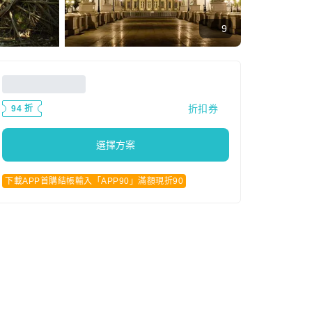
9
折扣券
94 折
選擇方案
下載APP首購結帳輸入「APP90」滿額現折90