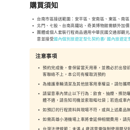
購買須知
台南市區接送範圍：安平區、安南區、東區、南區
北門、七股、台南高鐵站、奇美博物館需額外加價：N
團體或個人套裝行程商品適用中華民國交通部觀光
意並接受
國內個別旅遊定型化契約書
/ 國內旅遊
注意事項
預約完成後，會保留當天用車，並務必於出發前
客聯絡不上，本公司有權取消預約
為維護車輛清潔及其他旅客用車權益，請勿攜
請留意車內禁止以下行為：飲食、抽煙、擦防
體不適，請告知司機並索取嘔吐袋；若造成車
如預訂的行程資料與現場不符，或與上述產品
如需高雄小港機場上車將會延伸相關費用，請先與
台灣法律規範：未滿 4 歲孩童需強制使用嬰兒臥