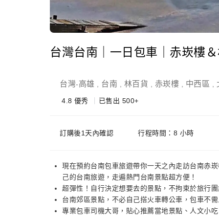
台灣台南｜一日包車｜赤崁樓＆
台灣
高雄
台南
林百貨
赤崁樓
中西區
-
,
,
,
,
,
4.8
優秀
已售出 500+
訂購後1天內確認
行程時間：8 小時
現在預約台南包車旅遊帶你一天之內走訪台南赤崁
己的台南旅遊，走遍熱門台南景點超方便！
超彈性！自行決定想要去的景點，不拘束於旅行團
台南郊區景點，不必自己搭火車轉公車，包車不需
專業包車司機大哥，貼心推薦當地景點、人文小吃