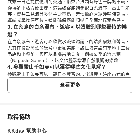
共乘一日遊提供便利的交通，搭乘合法領有綠色車牌的車輛，
從博多車站方便出發。這讓旅客能夠參觀白糸瀑布、雷山千如
寺、櫻井二見浦等多個主要景點，無需擔心大眾運輸時刻表、
導航或尋找停車位。這能確保您能順暢且全面地探索糸島。
3. 在糸島的白糸瀑布，遊客可以體驗到哪些獨特的樂
趣？
在白糸瀑布，遊客可以欣賞水流傾瀉而下的清爽景觀和聲音，
尤其在鬱鬱蔥蔥的綠意中更顯美麗。該區域常設有當地手工藝
品店和小餐館，您可以品嚐當地美食，例如夏季的流水麵
（Nagashi Somen），以文化體驗增添自然景觀的樂趣。
4. 參觀雷山千如寺可以獲得哪些文化見解？
參觀雷山千如寺可以一窺日本豐富的宗教遺產。這座古老的寺
廟坐落在山中，以其巨大的觀音像和秋天的紅葉聞名。遊客可
查看更多
以體驗寧靜的氛圍，欣賞傳統的佛教建築，並了解其作為崇拜
場所和文化保護地的歷史意義。
5. 在櫻井二見浦夫婦岩有哪些最佳的拍照機會？
櫻井二見浦以其由神聖注連繩連接的「夫婦岩」（Meotoiwa）
而聞名，尤其在日落時分景色迷人。海灘上色彩鮮豔的鳥居也
取得協助
常見問題
提供了絕佳的拍照背景，尤其是在前景有海景的情況下。這裡
是在糸島海岸線及其精神地標捕捉美景的理想地點。
KKday 幫助中心
6. 在糸島的龍貓森林和椰子鞦韆有什麼獨特之處？
1. 什麼讓糸島成為受歡迎的旅遊目的地？
龍貓森林提供令人聯想到吉卜力工作室動畫的奇幻體驗，其寧