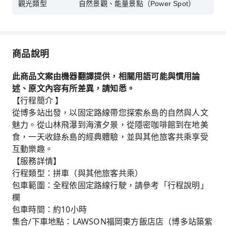
觀光類型
自然景觀、能量景點（Power Spot）
商品說明
此商品文案由機器翻譯提供，相關用語可能與慣用論
述、原文內容有所差異，請知悉。
【行程簡介 】
從博多站出發，以固定路線帶您探索糸島的自然與人文
魅力。從山林飛瀑到海濱夕景，從隱密咖啡館到在地美
食，一天收錄糸島的經典體驗，並與其他旅客共乘享受
互動樂趣。
【服務詳情】
行程類型：拼車（與其他旅客共乘）
包車範圍：全程依固定路線行駛，請參考「行程說明」
欄
包車時間：約10小時
集合/下車地點：LAWSON福岡東方飯店店（博多站築紫