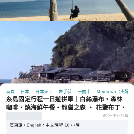
9
首頁
日本
日本東北
岩手縣
一關市
Meotoiwa（夫婦
糸島固定行程一日遊拼車｜白絲瀑布・森林
咖啡・燒海鮮午餐・龍貓之森 ・ 花鹽布丁・
夫婦巖・天使之翼・椰子秋千｜博多站出發
600+ 個已訂購
廣東話 / English / 中文
時程 10 小時