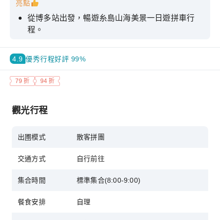
亮點
從博多站出發，暢遊糸島山海美景一日遊拼車行
程。
造訪白絲瀑布、雷山千如寺與櫻井二見浦夫婦巖等
糸島人氣景點。
4.9
優秀
行程好評 99%
體驗森林咖啡館、燒海鮮午餐與海邊椰子秋千的療
79 折
94 折
愈行程。
KKday精選行程，拼車省錢又安心，適合自由行旅
觀光行程
客預訂。
出圑模式
散客拼團
交通方式
自行前往
集合時間
標準集合(8:00-9:00)
餐食安排
自理