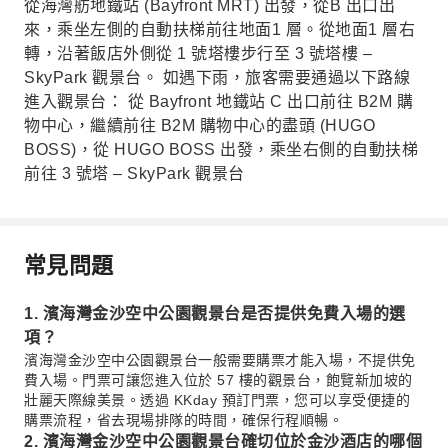
從海灣舫地鐵站 (Bayfront MRT) 出發，從B 出口出
來，乘坐左側的自動扶梯前往地面1 層。從地面1 層右
轉，沿著飯店外側從 1 號塔樓步行至 3 號塔樓 –
SkyPark 觀景台。 如遇下雨，旅客需要通過以下路線
進入觀景台： 從 Bayfront 地鐵站 C 出口前往 B2M 購
物中心，繼續前往 B2M 購物中心的盡頭 (HUGO
BOSS)，從 HUGO BOSS 出發，乘坐右側的自動扶梯
前往 3 號塔 – SkyPark 觀景台
常見問題
1. 濱海灣金沙空中公園觀景台是否提供免費入場的選
項？
濱海灣金沙空中公園觀景台一般需要購票才能入場，不提供免
費入場。門票可讓您進入位於 57 樓的觀景台，飽覽新加坡的
壯麗天際線美景。透過 KKday 預訂門票，您可以享受便捷的
購票流程，省去現場排隊的時間，確保行程順暢。
2. 濱海灣金沙空中公園觀景台確切位於金沙酒店的哪個