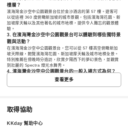
樓層？
濱海灣金沙空中公園觀景台位於金沙酒店的第 57 樓。遊客可
以從這裡 360 度俯瞰新加坡的城市景觀，包括濱海灣花園、新
加坡摩天輪以及其他著名的城市地標，提供令人難忘的觀景體
驗。
3. 在濱海灣金沙空中公園觀景台可以體驗到哪些獨特景
觀與活動？
在濱海灣金沙空中公園觀景台，您可以從 57 樓高空俯瞰新加
坡天際線，飽覽濱海灣花園、新加坡摩天輪及城市地標全景。
特別推薦在傍晚時分造訪，欣賞夕陽西下的夢幻景色，並觀賞
到壯麗的 Spectra 燈光水舞秀。
4. 濱海灣金沙空中公園觀景台的一般入場方式為何？
參觀濱海灣金沙空中公園觀景台需要購買門票。建議您透過
查看更多
KKday 等線上平台預訂，不僅能確保入場，還能享受方便快捷
的購票體驗，省去現場排隊的寶貴時間。持有電子門票即可直
接入場，從 57 樓的觀景台飽覽新加坡的標誌性景觀。
5. 搭乘大眾運輸前往濱海灣金沙空中公園觀景台，建議
取得協助
在哪個地鐵站下車？
常見問題
搭乘地鐵前往濱海灣金沙空中公園觀景台，最方便的站是「海
灣舫站 (Bayfront MRT Station, CE1/DT16)」。從地鐵站 D
KKday 幫助中心
出口出站後，可直接透過地下通道連結至濱海灣金沙酒店，依
1. 濱海灣金沙空中公園觀景台是否提供免費入場的