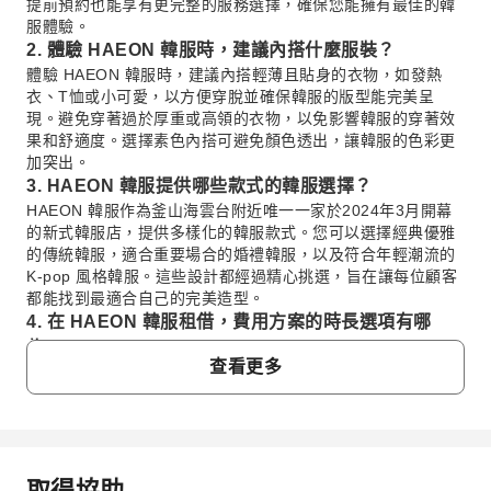
提前預約也能享有更完整的服務選擇，確保您能擁有最佳的韓
服體驗。
2. 體驗 HAEON 韓服時，建議內搭什麼服裝？
體驗 HAEON 韓服時，建議內搭輕薄且貼身的衣物，如發熱
衣、T恤或小可愛，以方便穿脫並確保韓服的版型能完美呈
現。避免穿著過於厚重或高領的衣物，以免影響韓服的穿著效
果和舒適度。選擇素色內搭可避免顏色透出，讓韓服的色彩更
加突出。
3. HAEON 韓服提供哪些款式的韓服選擇？
HAEON 韓服作為釜山海雲台附近唯一一家於2024年3月開幕
的新式韓服店，提供多樣化的韓服款式。您可以選擇經典優雅
的傳統韓服，適合重要場合的婚禮韓服，以及符合年輕潮流的
K-pop 風格韓服。這些設計都經過精心挑選，旨在讓每位顧客
都能找到最適合自己的完美造型。
4. 在 HAEON 韓服租借，費用方案的時長選項有哪
些？
查看更多
HAEON 韓服的租借方案通常會依據租借時長提供多種選擇，
以滿足不同旅客的需求。常見的方案可能包含數小時的體驗方
案，適合短暫穿著拍照；也有較長的半日或一日方案，讓您有
充裕時間遊覽海雲台周邊景點。具體的時長選項與包含服務建
議在預訂時確認，以便選擇最合適的方案。
取得協助
5. 釜山海雲台附近有哪些推薦的韓服拍攝地點，適合搭
常見問題