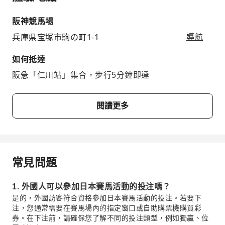
阪神競馬場
兵庫県宝塚市駒の町1-1
導航
如何抵達
阪急「仁川站」集合，步行5分鐘即達
閱讀更多
常見問題
1. 外國人可以參加日本賽馬活動的投注嗎？
是的，外國訪客符合資格參加日本賽馬活動的投注。若要下
注，您通常需要在賽馬場內的指定窗口或自助購票機購買彩
券。在下注前，請確保您了解不同的投注類型，例如獨贏、位