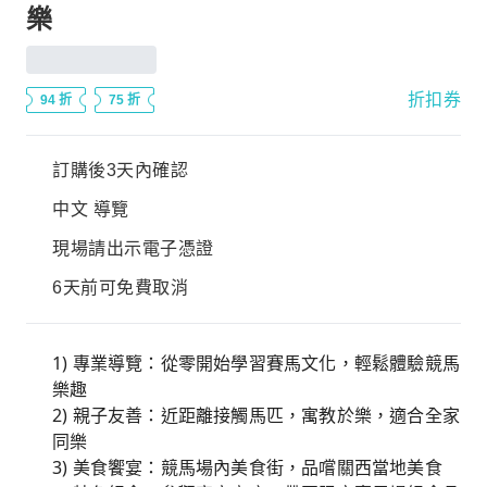
樂
折扣券
94 折
75 折
訂購後3天內確認
中文 導覽
現場請出示電子憑證
6天前可免費取消
1) 專業導覽：從零開始學習賽馬文化，輕鬆體驗競馬
樂趣
2) 親子友善：近距離接觸馬匹，寓教於樂，適合全家
同樂
3) 美食饗宴：競馬場內美食街，品嚐關西當地美食