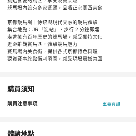
挑選喜愛的馬匹，享受競賽樂趣
競馬場內設有多家餐廳，品嚐正宗關西美食
京都競馬場｜傳統與現代交融的競馬體驗
集合地點：JR「淀站」，步行 2 分鐘即達
走進擁有百年歷史的競馬場，感受獨特文化
近距離觀賞馬匹，體驗競馬魅力
賽馬場內美食街，提供各式京都特色料理
觀賞賽事終點衝刺瞬間，感受現場震撼氛圍
購買須知
購買注意事項
重要資訊
體驗地點