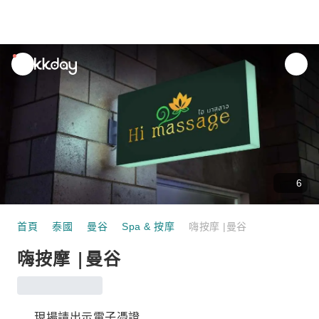
unread
notifications
6
首頁
泰國
曼谷
Spa & 按摩
嗨按摩 |曼谷
嗨按摩 |曼谷
現場請出示電子憑證