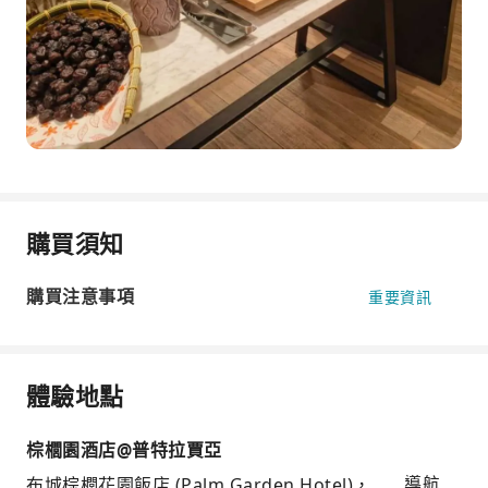
購買須知
購買注意事項
重要資訊
體驗地點
棕櫚園酒店@普特拉賈亞
布城棕櫚花園飯店 (Palm Garden Hotel)，
導航