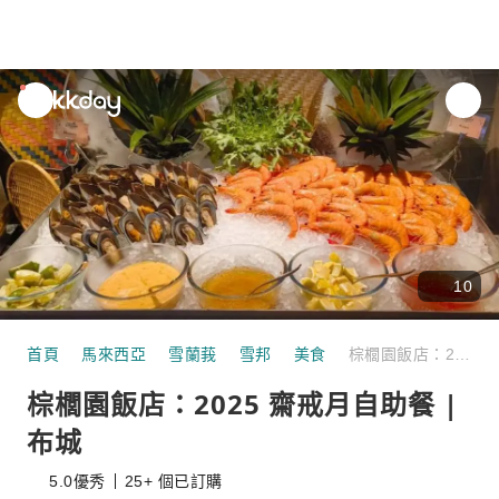
unread
notifications
10
首頁
馬來西亞
雪蘭莪
雪邦
美食
棕櫚園飯店：2025 齋戒月自助餐 |布城
棕櫚園飯店：2025 齋戒月自助餐 |
布城
5.0
優秀
25+ 個已訂購