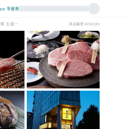
pp 享優惠
餐 五選一
商品編號 #269186