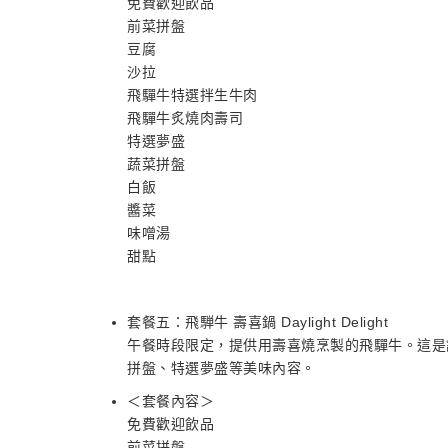
免費歡迎飲品
前菜拼盤
豆腐
沙拉
飛驒牛特選拌生牛肉
飛驒牛炙燒肉壽司
特選夢盛
蔬菜拼盤
白飯
醬菜
味噌湯
甜點
套餐五：飛騨牛 壽喜鍋 Daylight Delight
午餐時段限定，提供用壽喜燒烹製的飛驒牛。這是
拼盤、特選夢盛等美味內容。
＜套餐內容＞
免費歡迎飲品
前菜拼盤