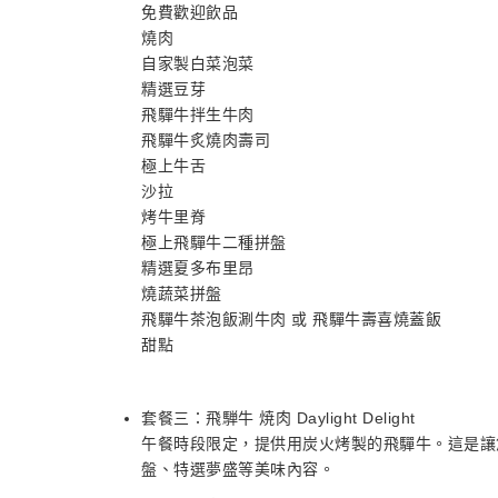
免費歡迎飲品
燒肉
自家製白菜泡菜
精選豆芽
飛驒牛拌生牛肉
飛驒牛炙燒肉壽司
極上牛舌
沙拉
烤牛里脊
極上飛驒牛二種拼盤
精選夏多布里昂
燒蔬菜拼盤
飛驒牛茶泡飯涮牛肉 或 飛驒牛壽喜燒蓋飯
甜點
套餐三：飛騨牛 焼肉 Daylight Delight
午餐時段限定，提供用炭火烤製的飛驒牛。這是讓
盤、特選夢盛等美味內容。