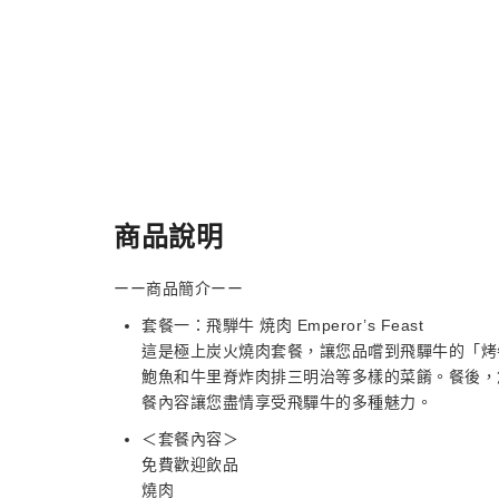
商品說明
ーー商品簡介ーー
套餐一：飛騨牛 焼肉 Emperor’s Feast
這是極上炭火燒肉套餐，讓您品嚐到飛驒牛的「烤
鮑魚和牛里脊炸肉排三明治等多樣的菜餚。餐後，
餐內容讓您盡情享受飛驒牛的多種魅力。
＜套餐內容＞
免費歡迎飲品
燒肉