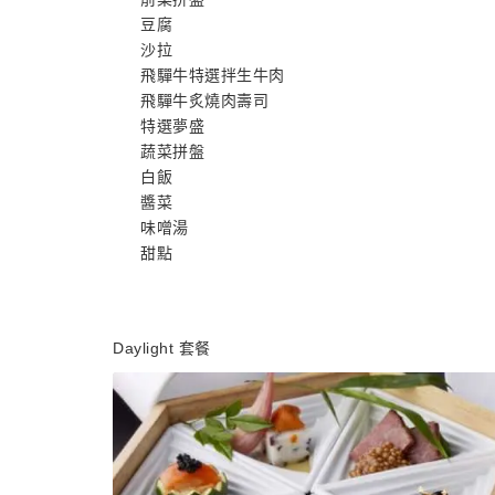
豆腐
沙拉
飛驒牛特選拌生牛肉
飛驒牛炙燒肉壽司
特選夢盛
蔬菜拼盤
白飯
醬菜
味噌湯
甜點
Daylight 套餐