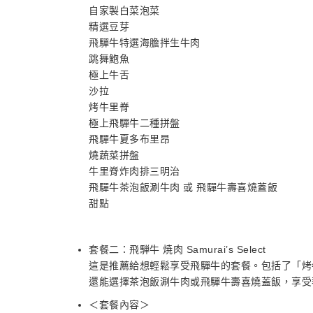
自家製白菜泡菜
精選豆芽
飛驒牛特選海膽拌生牛肉
跳舞鮑魚
極上牛舌
沙拉
烤牛里脊
極上飛驒牛二種拼盤
飛驒牛夏多布里昂
燒蔬菜拼盤
牛里脊炸肉排三明治
飛驒牛茶泡飯涮牛肉 或 飛驒牛壽喜燒蓋飯
甜點
套餐二：飛騨牛 焼肉 Samurai’s Select
這是推薦給想輕鬆享受飛驒牛的套餐。包括了「烤
還能選擇茶泡飯涮牛肉或飛驒牛壽喜燒蓋飯，享受
＜套餐內容＞