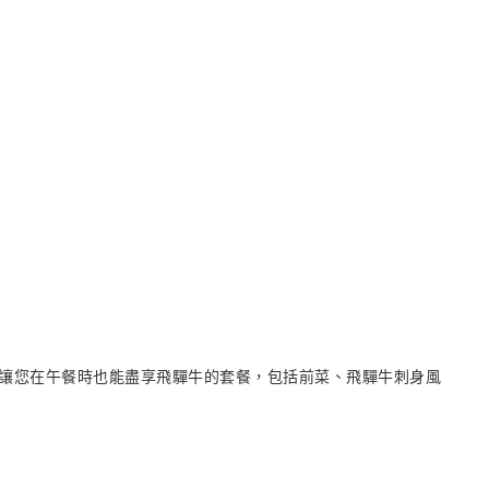
讓您在午餐時也能盡享飛驒牛的套餐，包括前菜、飛驒牛刺身風