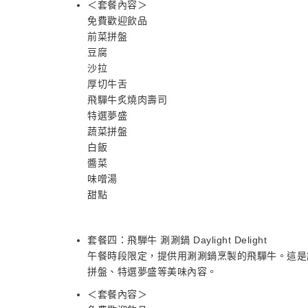
＜套餐內容＞
免費歡迎飲品
前菜拼盤
豆腐
沙拉
厚切牛舌
飛驒牛炙燒肉壽司
特選夢盛
蔬菜拼盤
白飯
醬菜
味噌湯
甜點
套餐四：飛騨牛 涮涮鍋 Daylight Delight
午餐時段限定，提供用涮涮鍋烹製的飛驒牛。這是
拼盤、特選夢盛等美味內容。
＜套餐內容＞