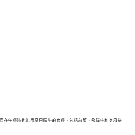
您在午餐時也能盡享飛驒牛的套餐，包括前菜、飛驒牛刺身風拼