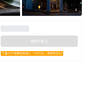
6
選擇方案
下載APP首購結帳輸入「APP90」滿額現折90