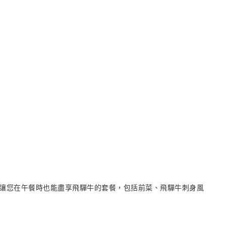
讓您在午餐時也能盡享飛驒牛的套餐，包括前菜、飛驒牛刺身風