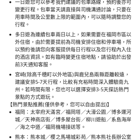
一日遊您可以參考我們建議的包車路線，預約後亦可
變更行程。包車當天請直接與司機溝通討論，只要在
用車時間及公里數上限的範圍內，可以隨時調整您的
行程。
多日遊為連續包車兩日以上，如果需要在福岡市區以
外住宿，由於需要提前為司機安排住宿和停車場，所
以預約後請您向客服提供每日行程以及您行程內入住
的酒店資訊。如有臨時變更住宿地點，請協助於出發
前3天通知客服。
宮崎(除高千穗町以外地區)與鹿兒島兩縣距離較遠，
建議安排5-7天行程，比較有充裕時間深入體驗南九
州。若時間有限，您也可以選擇安排3-5天探訪熱門
景點的方式遊玩。
【熱門景點推薦(僅供參考，您可以自由提出)】
福岡：太宰府天滿宮／福岡塔／大濠公園／博多運河
城／天神商店街／博多屋台街／柳川遊船／系島海岸
／海之中道／福岡機場接送等。
熊本：熊本城／櫻之馬場城彩苑／熊本熊社長辦公室