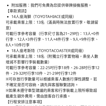
附加服務：我們可免費為您提供舉牌接機服務。
【車款資訊】
14人座海獅（TOYOTAHIACE或同級）
可承載乘客上限：13名（滿員時無法放置行李，敬請留
意）
可載行李參考容量（行李尺寸皆為21~29吋)：13人+0件
行李、12人+3件行李、11人+4件行李、9人+9件行李、
8人+10件行李
18人座考斯特（TOYOTACOASTER或同級）
可承載乘客上限：18名（附獨立行李置物箱，乘坐人數
增減不影響行李裝載數量）
可載行李參考容量：22-25吋行李18件、26-28吋行李12
件、29-32吋行李10件、21-29吋行李12件
※可存放行李數量可以根據乘客人數進行彈性調整，若
不確定是否可容納，請先與客服聯繫諮詢。
※如果未遵守車型建議的乘客和行李裝載上限所導致超
載產生額外費用，需由旅客自行承擔。
【行程安排注意事項】