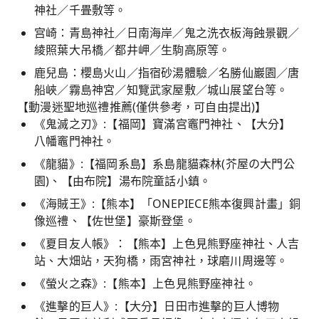
神社／千畳敷等。
宫崎：青島神社／日南海岸／鬼之洗衣板海蝕景觀／
綾照葉大吊橋／都井岬／生駒高原等。
鹿兒島：櫻島火山／指宿砂湯體驗／名勝仙巖園／唐
船峽／霧島神宮／知覽武家屋敷／城山展望台等。
【動漫迷聖地巡禮推薦(僅供參考，可自由提出)】
《鬼滅之刃》:【福岡】寶滿宫竈門神社、【大分】
八幡竈門神社。
《龍貓》:【福岡系島】系島龍貓森林(芥屋の大門公
園)、【由布院】湯布院童話小鎮。
《海賊王》:【熊本】「ONEPIECE熊本復興計畫」銅
像巡禮、【佐世堡】豪斯登堡。
《夏目友人帳》：【熊本】上色見熊野座神社、人吉
站、大畑站，天狗橋，雨宮神社，球磨川周邊等。
《螢火之森》:【熊本】上色見熊野座神社。
《進擊的巨人》:【大分】日田市進擊的巨人博物