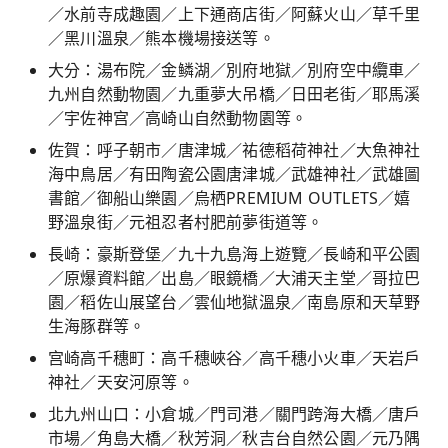
／水前寺成趣園／上下通商店街／阿蘇火山／草千里
／黑川溫泉／熊本機場接送等。
大分：湯布院／金鳞湖／別府地獄／別府空中纜車／
九州自然動物園／九重夢大吊橋／日田老街／耶馬溪
／宇佐神宫／高崎山自然動物園等。
佐賀：呼子朝市／唐津城／祐德稻荷神社／大魚神社
海中鳥居／有田陶瓷公園唐津城／武雄神社／武雄圖
書館／御船山樂園／烏栖PREMIUM OUTLETS／嬉
野溫泉街／元祖忍者村肥前夢街道等。
長崎：豪斯登堡／九十九島海上遊覽／長崎和平公園
／原爆資料館／出島／眼鏡橋／大浦天主堂／哥拉巴
園／稻佐山展望台／雲仙地獄溫泉／南島原和天草野
生海豚群等。
宫崎高千穗町：高千穗峽谷／高千穗小火車／天岩戶
神社／天安河原等。
北九州山口：小倉城／門司港／關門跨海大橋／唐戶
市場／角島大橋／秋芳洞／秋吉台自然公園／元乃隅