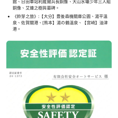
館、日田車站利威爾兵長銅像、大山水壩少年三人組
銅像、艾連之樹與墓碑。
《鈴芽之旅》:【大分】豊後森機關庫公園、湯平溫
泉、佐賀關港、[熊本】湯の鶴溫泉、【宮崎】油津
港。