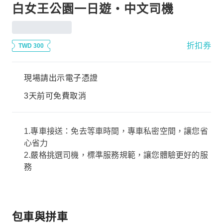
白女王公園一日遊・中文司機
折扣券
TWD 300
現場請出示電子憑證
3天前可免費取消
1.
專車接送：免去等車時間，專車私密空間，讓您省
心省力
2.
嚴格挑選司機，標準服務規範，讓您體驗更好的服
務
包車與拼車