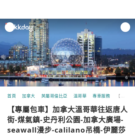
unread
notifications
6
首頁
加拿大
英屬哥倫比亞
溫哥華
專車服務
【專屬包車】加拿大溫哥華往返唐人街-煤氣鎮-史丹利公園-加拿大廣場-seawall漫步-calilano吊橋-伊麗莎白女王公園一日遊・中文司機
【專屬包車】加拿大溫哥華往返唐人
街-煤氣鎮-史丹利公園-加拿大廣場-
seawall漫步-calilano吊橋-伊麗莎