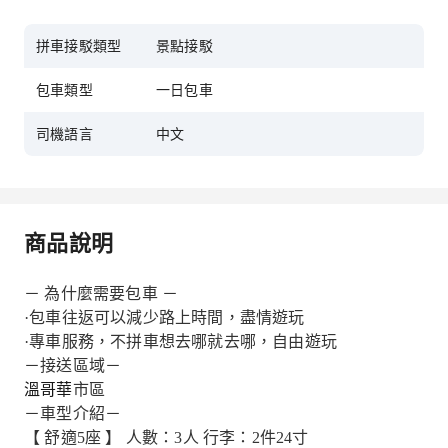
拼車接駁類型
景點接駁
包車類型
一日包車
司機語言
中文
商品說明
－
為什麼需要包車
－
·包車往返可以減少路上時間，盡情遊玩
·專車服務，不拼車想去哪就去哪，自由遊玩
－接送區域－
溫哥華
市區
－車型介紹－
【 舒適5座 】 人數：3人 行李：2件24寸