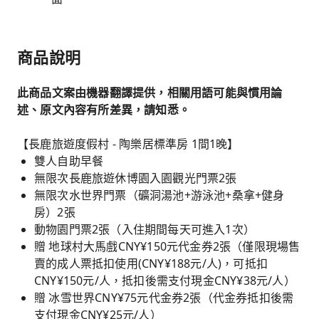
商品說明
此商品文案由機器翻譯提供，相關用語可能與慣用論
述、原文內容有所差異，請知悉。
【長鹿旅遊度假村 - 陶樂居標準房 1間1晚】
雙人自助早餐
無限次長鹿旅遊休博園入園觀光門票2張
無限次水世界門票（礦洞湯池+游泳池+桑拿+健身
房）2張
動物園門票2張（入住期間每天可進入1次）
贈 地球村大馬戲CNY¥150元代金券2張（僅限現場售
賣的成人票抵扣使用(CNY¥188元/人)，可抵扣
CNY¥150元/人，抵扣後需支付現金CNY¥38元/人）
贈 冰雪世界CNY¥75元代金券2張（代金券抵扣後需
支付現金CNY¥25元/人）