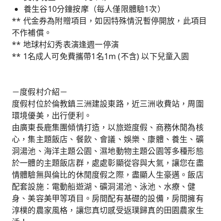
養生谷10分鐘按摩（每人僅限體驗1次）
** 代金券為附贈項目，如因特殊情況暫停開放，此項目
不作補償。
** 地球村幻秀表演逢週一停演
** 1名成人可免費攜帶1名1m (不含) 以下兒童入園
－度假村介紹－
度假村位於倫教鎮三洲建設東路，近三洲收費站，周圍
環境優美，出行便利。
由廣東長鹿集團傾情打造，以旅遊度假、商務休閒為核
心，集主題飯店、餐飲、會議、娛樂、康體、養生、礦
洞湯池、海洋主題公園、濕地動物主題公園等多種形態
於一體的主題飯店群，處處彰顯從容與大氣，讓您在盡
情體驗無與倫比的休閒度假之際，盡顯人生豪邁。飯店
配套設施：電動船遊湖、礦洞湯池、泳池、水療、健
身、美容美甲等項目。房間配有基礎的設備，房間擁有
淳樸的農家風格，讓您真切感受返璞歸真的田園農家生