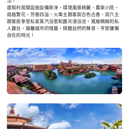
活！
度假村房間設施設備新凈，環境風景綺麗，農家小院，
庭植繁花，芳香四溢，火車主題客房古色古香，洞穴主
題客房享受私家蒸汽浴室和露天浸浴池，寬敞精緻的私
人露台，遠離城市的喧囂，傾聽自然的聲音，亨受慵懶
自在的時光！