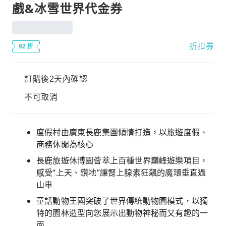
戲&冰雪世界代金券
折扣券
92 折
訂購後2天內確認
不可取消
度假村由廣東長鹿集團傾情打造，以旅遊度假、
商務休閒為核心
長鹿旅遊休博園薈萃上百種世界巔峰遊樂項目，
感受“上天、鑽地”讓腎上腺素狂飆的魔環垂直過
山車
童話動物王國突破了世界傳統動物園模式，以獨
特的園林造型向您展示出動物神秘而又有趣的一
面