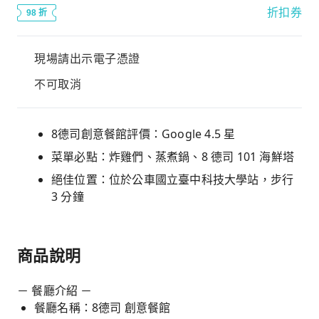
折扣券
98 折
現場請出示電子憑證
不可取消
8德司創意餐館評價：Google 4.5 星
菜單必點：炸雞們、蒸煮鍋、8 德司 101 海鮮塔
絕佳位置：位於公車國立臺中科技大學站，步行
3 分鐘
商品說明
－ 餐廳介紹 －
餐廳名稱：8德司 創意餐館