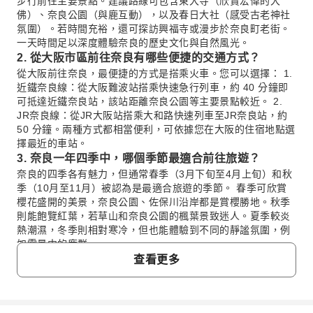
步行前往主要景點。建議路線可包含東大寺（欣賞宏偉的大
佛）、奈良公園（與鹿互動），以及春日大社（感受古老神社
氛圍）。若時間充裕，還可探訪興福寺或漫步於奈良町老街。
一天時間足以深度體驗奈良的歷史文化與自然風光。
2. 從大阪市區前往奈良有哪些便捷的交通方式？
從大阪前往奈良，最便捷的方式是搭乘火車。您可以選擇： 1.
近鐵奈良線：從大阪難波站搭乘快速急行列車，約 40 分鐘即
可抵達近鐵奈良站，該站距離奈良公園等主要景點較近。 2.
JR奈良線：從JR大阪站搭乘大和路快速列車至JR奈良站，約
50 分鐘。兩種方式都相當便利，可依據您在大阪的住宿地點選
擇最近的車站。
3. 奈良一年四季中，哪個季節最適合前往旅遊？
奈良的四季各有魅力，但通常春季（3月下旬至4月上旬）和秋
季（10月至11月）被認為是最適合旅遊的季節。 春季可欣賞
櫻花盛開的美景，奈良公園、佐保川沿岸都是賞櫻勝地。秋季
則能飽覽紅葉，若草山和奈良公園的楓葉景致迷人。夏季較炎
熱潮濕，冬季則相對寒冷，但也能體驗到不同的靜謐氛圍，例
如雪景中的鹿群。
4. 初次到大阪旅遊，建議安排幾天行程比較充裕？
查看更多
對於初次到大阪的旅客，建議安排 3 至 5 天的行程會比較充
裕。這段時間足以讓您深入體驗大阪的城市魅力。 您可以規劃
一天探索道頓堀、心齋橋的繁華街區與美食；一天參觀大阪