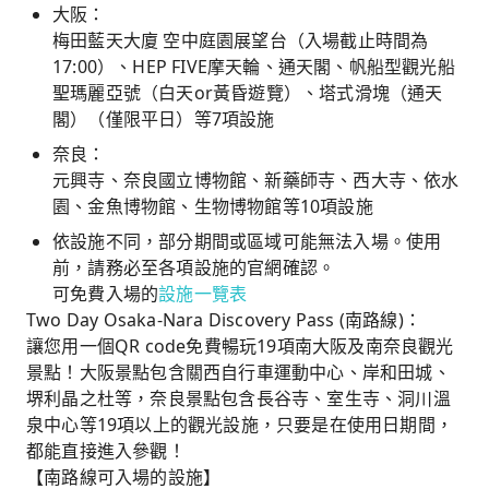
大阪：
梅田藍天大廈 空中庭園展望台（入場截止時間為
17:00）、HEP FIVE摩天輪、通天閣、帆船型觀光船
聖瑪麗亞號（白天or黃昏遊覽）、塔式滑塊（通天
閣）（僅限平日）等7項設施
奈良：
元興寺、奈良國立博物館、新藥師寺、西大寺、依水
園、金魚博物館、生物博物館等10項設施
依設施不同，部分期間或區域可能無法入場。使用
前，請務必至各項設施的官網確認。
可免費入場的
設施一覽表
Two Day Osaka-Nara Discovery Pass (南路線)：
讓您用一個QR code免費暢玩19項南大阪及南奈良觀光
景點！大阪景點包含關西自行車運動中心、岸和田城、
堺利晶之杜等，奈良景點包含長谷寺、室生寺、洞川溫
泉中心等19項以上的觀光設施，只要是在使用日期間，
都能直接進入參觀！
【南路線可入場的設施】