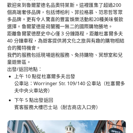
歡迎來到魯爾蒙德名品奧特萊斯。這裡匯集了超過200
個高端奢侈品牌，包括博柏利、菲拉格慕、范思哲等眾
多品牌。更有令人驚喜的豐富娛樂活動和20種美味餐飲
選擇。魯爾蒙德是荷蘭獨一無二的國際購物勝地。
距離魯爾蒙德歷史中心僅 3 分鐘路程，距離杜塞爾多夫
40 分鐘車程，為遊客提供將文化之旅與有趣的購物相結
合的獨特機會。
我們的服務包括現場退稅服務、免持購物、冥想室和兒
童遊樂區。
出發/返回地點：
上午 10 點從杜塞爾多夫出發
公車站：Worringer Str. 109/140 公車站（杜塞爾多
夫中央火車站旁）
下午 5 點出發返回
賓客服務大樓巴士站（耐吉商店入口旁）