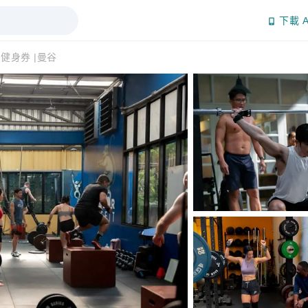
下載 A
fit 健身券 |曼谷