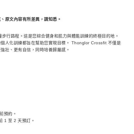
述、原文內容有所差異，請知悉。
r 車站僅 12 分鐘步行路程。這是您綜合健身和肌力與體能訓練的終極目的地。
練都旨在幫助您實現目標。 Thonglor Crossfit 不僅是
更強壯、更有自信，同時培養歸屬感。
前預約。
1 至 2 天預訂。