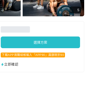
5
選擇方案
下載APP首購結帳輸入「APP90」滿額現折90
立即確認